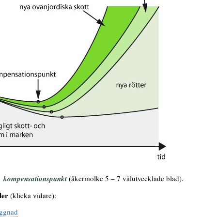
m
kompensationspunkt
(åkermolke 5 – 7 välutvecklade blad).
der
(klicka vidare):
ggnad