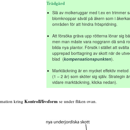
Trädgård
Slå av molkeruggar med t.ex en trimmer så
blomknoppar såväl på åkern som i åkerka
områden för att hindra fröspridning.
Att försöka gräva upp rötterna lönar sig bät
men man måste vara noggrann då små rotbit
bilda nya plantor. Försök i stället att sväl
upprepad borttagning av skott när de utvec
blad (
kompensationspunkten
).
Marktäckning är en mycket effektiv metod 
(1 – 2 år) som sköter sig själv. Strategin 
vidare marktäckning, klicka nedan).
Kontroll/livsform
rmation kring
se under fliken ovan.