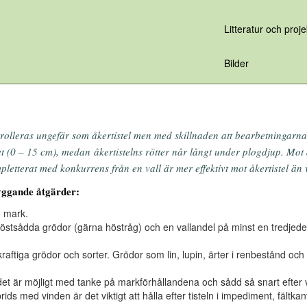
Litteratur och proje
Bilder
olleras ungefär som åkertistel men med skillnaden att bearbetningarna in
t (0 – 15 cm), medan åkertistelns rötter når långt under plogdjup. Mo
letterat med konkurrens från en vall är mer effektivt mot åkertistel 
yggande åtgärder:
 mark.
östsådda grödor (gärna höstråg) och en vallandel på minst en tredjedel i
aftiga grödor och sorter. Grödor som lin, lupin, ärter i renbestånd oc
det är möjligt med tanke på markförhållandena och sådd så snart efter 
rids med vinden är det viktigt att hålla efter tisteln i impediment, fält