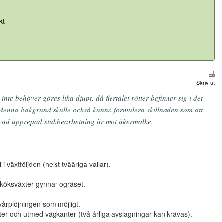
kt
Skriv ut
te behöver göras lika djupt, då flertalet rötter befinner sig i det
t denna bakgrund skulle också kunna formulera skillnaden som att
än vad upprepad stubbearbetning är mot åkermolke.
 växtföljden (helst tvååriga vallar).
h köksväxter gynnar ogräset.
vårplöjningen som möjligt.
kanter och utmed vägkanter (två årliga avslagningar kan krävas).