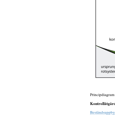
Principdiagra
Kontrollåtgär
Beståndsuppby