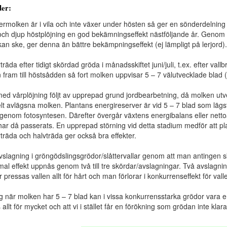
der:
rmolken är i vila och inte växer under hösten så ger en sönderdelning
n och djup höstplöjning en god bekämningseffekt nästföljande år. Geno
kan ske, ger denna än bättre bekämpningseffekt (ej lämpligt på lerjord).
äda efter tidigt skördad gröda i månadsskiftet juni/juli, t.ex. efter vall
fram till höstsådden så fort molken uppvisar 5 – 7 välutvecklade blad (
ed vårplöjning följt av upprepad grund jordbearbetning, då molken utve
elt avlägsna molken. Plantans energireserver är vid 5 – 7 blad som läg
s genom fotosyntesen. Därefter övergår växtens energibalans eller nettoassi
har då passerats. En upprepad störning vid detta stadium medför att 
räda och halvträda ger också bra effekter.
lagning i gröngödslingsgrödor/slåttervallar genom att man antingen skö
mal effekt uppnås genom två till tre skördar/avslagningar. Två avslagnin
 pressas vallen allt för hårt och man förlorar i konkurrenseffekt för vall
 när molken har 5 – 7 blad kan i vissa konkurrensstarka grödor vara en
allt för mycket och att vi i stället får en förökning som grödan inte kl