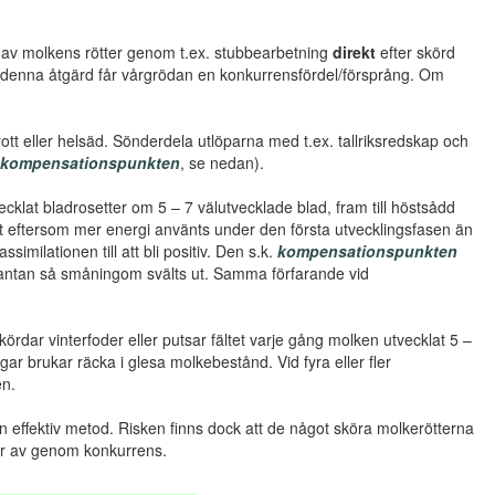
 av molkens rötter genom t.ex. stubbearbetning
direkt
efter skörd
m denna åtgärd får vårgrödan en konkurrensfördel/försprång. Om
brott eller helsäd. Sönderdela utlöparna med t.ex. tallriksredskap och
kompensationspunkten
, se nedan).
cklat bladrosetter om 5 – 7 välutvecklade blad, fram till höstsådd
st eftersom mer energi använts under den första utvecklingsfasen än
milationen till att bli positiv. Den s.k.
kompensationspunkten
plantan så småningom svälts ut. Samma förfarande vid
rdar vinterfoder eller putsar fältet varje gång molken utvecklat 5 –
gar brukar räcka i glesa molkebestånd. Vid fyra eller fler
en.
 effektiv metod. Risken finns dock att de något sköra molkerötterna
arar av genom konkurrens.