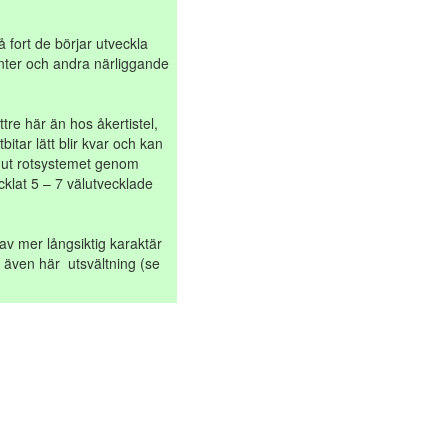
 fort de börjar utveckla
nter och andra närliggande
tre här än hos åkertistel,
ar lätt blir kvar och kan
ta ut rotsystemet genom
klat 5 – 7 välutvecklade
av mer långsiktig karaktär
är även här utsvältning (se