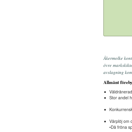
Åkermolke kontr
övre markskikte
avslagning komp
Allmänt föreb
Väldränerad
Stor andel h
Konkurrenskr
Vårplöj om 
•Då fröna sp