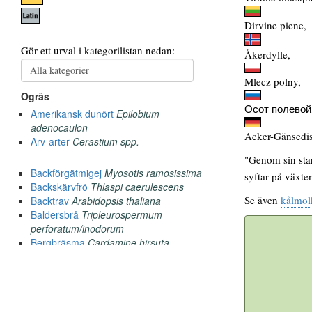
Dirvine piene,
Åkerdylle,
Mlecz polny,
Осот полевой
Acker-Gänsedis
"Genom sin star
syftar på växte
Se även
kålmol