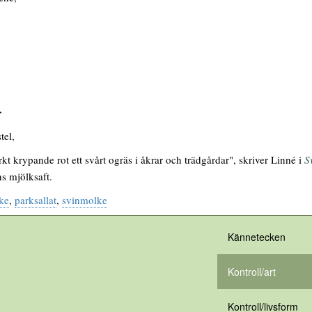
,
tel,
kt krypande rot ett svårt ogräs i åkrar och trädgårdar", skriver Linné i
S
ns mjölksaft.
ke
,
parksallat
,
svinmolke
Kännetecken
Kontroll/art
Kontroll/livsform