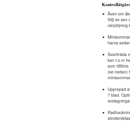
Kontrollåtgär
Även om åke
följt av se
vårplöjning 
Minisommartr
harva sedan 
Svartträda m
kan t.o.m h
som tillfört
(se nedan) 
minisommart
Upprepad avs
7 blad. Opti
avslagningar
Radhackning
sönderdelas 