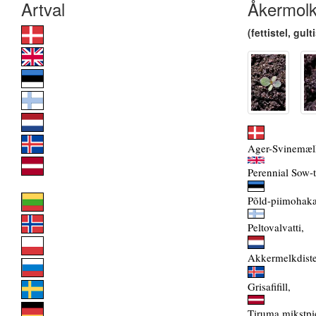
Åkermol
(fettistel, gult
Ager-Svinemæl
Perennial Sow-t
Põld-piimohaka
Peltovalvatti,
Akkermelkdiste
Grisafifill,
Tiruma mikstpi