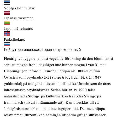
Vooljas konnatatar,
Japānas dižsūrene,
Japoninė reinutrė,
Parkslirekne,
Рейнутрия японская, горец остроконечный,
Flerårig tvåbyggare, endast vegetativ förökning då den blommar så
sent att mogna frön i dagsläget inte hinner mogna i vårt klimat.
Ursprungligen införd till Europa i början av 1800-talet från
Ostasien som prydnadsväxt i större trädgårdar. Fick år 1847
guldmedalj på trädgårdsmässan i holländska Utrecht som de årets
intressantaste prydnadsväxt. Sedan början av 1900-talet
naturaliserad i Sverige på kulturmark och i södra Sverige på
frammarsch (invasiv främmande art). Kan utvecklas till ett
"trädgårdsmonster" om man inte ingriper i tid. Det meterdjupa
rotsystemet (rhizom) kan nämligen utsöndra giftiga substanser