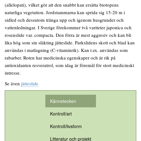
(allelopati), vilket gör att den snabbt kan ersätta biotopens
naturliga vegetation. Jordstammarna kan sprida sig 15-20 m i
sidled och dessutom tränga upp och igenom husgrunder och
vattenledningar. I Sverige förekommer två variteter japonica och
rosenslide var. compacta. Den förra är mest aggresiv och kan bli
lika hög som sin släkting jätteslide. Parkslidens skott och blad kan
användas i matlagning (C-vitaminrik). Kan t.ex. användas som
rabarber. Roten har medicinska egenskaper och är rik på
antioxidanten resveratrol, som idag är föremål för stort medicinskt
intresse.
Se även
jätteslide
Kännetecken
Kontroll/art
Kontroll/livsform
Litteratur och projekt