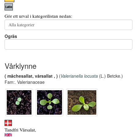
Gör ett urval i kategorilistan nedan:
Ogräs
Vårklynne
( mâchesallat, vårsallat , )
(
Valerianella locusta
(L.) Betcke.)
Fam:. Valerianaceae
Tandfri Vårsalat,