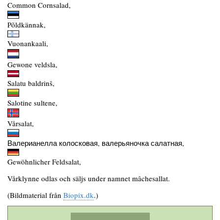
Common Cornsalad,
Põldkännak,
Vuonankaali,
Gewone veldsla,
Salatu baldrinš,
Salotine sultene,
Vårsalat,
Валерианелла колосковая, валерьяночка салатная,
Gewöhnlicher Feldsalat,
Vårklynne odlas och säljs under namnet mâchesallat.
(Bildmaterial från
Biopix.dk
.)