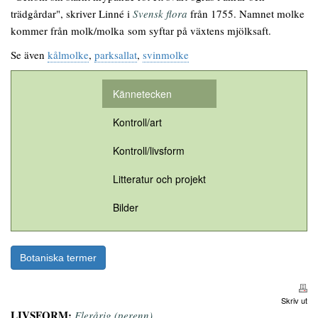
trädgårdar", skriver Linné i
Svensk flora
från 1755. Namnet molke
kommer från molk/molka som syftar på växtens mjölksaft.
Se även
kålmolke
,
parksallat
,
svinmolke
Kännetecken
Kontroll/art
Kontroll/livsform
Litteratur och projekt
Bilder
Botaniska termer
Skriv ut
LIVSFORM:
Flerårig (perenn).