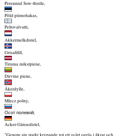
Perennial Sow-thistle,
Põld-piimohakas,
Peltovalvatti,
Akkermelkdistel,
Grisafifill,
Tiruma mikstpiene,
Dirvine piene,
Åkerdylle,
Mlecz polny,
Осот полевой,
Acker-Gänsedistel,
"Genom sin starkt krypande rot ett svårt ogräs i åkrar och