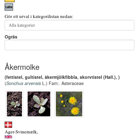
Gör ett urval i kategorilistan nedan:
Ogräs
Åkermolke
(fettistel, gultistel, åkermjölkfibbla, skorvtistel (Hall.), )
(
Sonchus arvensis
L.) Fam:. Asteraceae
Ager-Svinemælk,