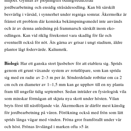
jordbearbetning och ensidig stråsädesodling. Kan bli särskilt
besvärlig i vårsäd, i synnerhet under regniga somrar. Åkermolke är
främst ett problem där kemiska bekämpningsmedel inte används
och är av denna anledning på frammarsch särskilt inom eko-
odlingen. Kan vid riklig förekomst vara skadlig för får och
eventuellt också för nöt. Äts gärna av grisar i ungt stadium, äldre
plantor lågt fodervärde. Kaliumrik.
Biologi:
Har ett ganska stort ljusbehov för att etablera sig. Sprids
genom ett grunt växande system av rotutlöpare, som kan sprida
sig med en radie av 2–3 m per år. Sönderdelade rotbitar om ca 2
cm och en diameter av 1–1,5 mm kan ge upphov till en ny planta
fram till ungefär tidig september. Sedan inträder en fysiologisk vila
som minskar förmågan att skjuta nya skott under hösten. Vilan
bryts först till nästföljande vår. Åkermolken är därför mest känslig
för jordbearbetning på våren. Förökning också med frön som lätt
sprids långa vägar med vinden. Fröna gror framförallt under vår
och höst. Frönas livslängd i marken ofta >5 år.