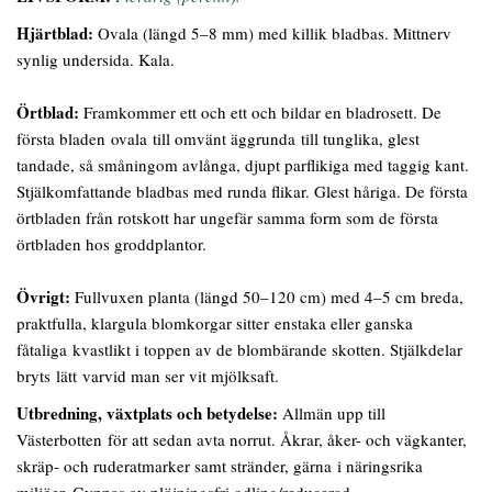
Hjärtblad:
Ovala (längd 5–8 mm) med killik bladbas. Mittnerv
synlig undersida. Kala.
Örtblad:
Framkommer ett och ett och bildar en bladrosett. De
första bladen ovala till omvänt äggrunda till tunglika, glest
tandade, så småningom avlånga, djupt parflikiga med taggig kant.
Stjälkomfattande bladbas med runda flikar. Glest håriga. De första
örtbladen från rotskott har ungefär samma form som de första
örtbladen hos groddplantor.
Övrigt:
Fullvuxen planta (längd 50–120 cm) med 4–5 cm breda,
praktfulla, klargula blomkorgar sitter enstaka eller ganska
fåtaliga kvastlikt i toppen av de blombärande skotten. Stjälkdelar
bryts lätt varvid man ser vit mjölksaft.
Utbredning, växtplats och betydelse:
Allmän upp till
Västerbotten för att sedan avta norrut. Åkrar, åker- och vägkanter,
skräp- och ruderatmarker samt stränder, gärna i näringsrika
miljöer. Gynnas av plöjningsfri odling/reducerad