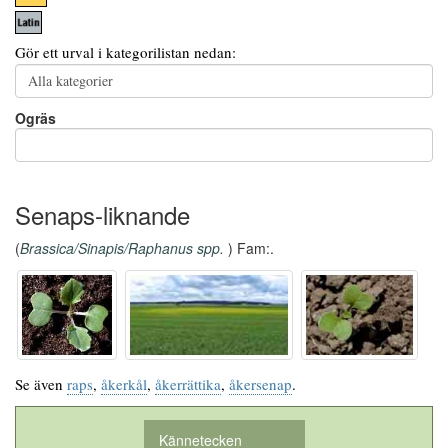
Gör ett urval i kategorilistan nedan:
Ogräs
Senaps-liknande
(
Brassica/Sinapis/Raphanus spp.
) Fam:.
Se även
raps
,
åkerkål
,
åkerrättika
,
åkersenap
.
Kännetecken