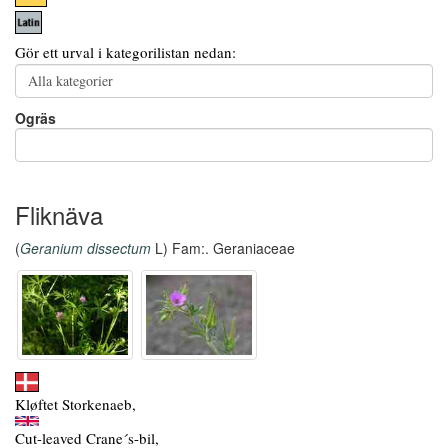
Gör ett urval i kategorilistan nedan:
Ogräs
Fliknäva
(
Geranium dissectum
L) Fam:. Geraniaceae
Kløftet Storkenaeb,
Cut-leaved Crane´s-bil,