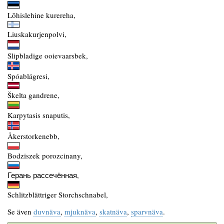
Lõhislehine kurereha,
Liuskakurjenpolvi,
Slipbladige ooievaarsbek,
Spóablágresi,
Škelta gandrene,
Karpytasis snaputis,
Åkerstorkenebb,
Bodziszek porozcinany,
Герань рассечённая,
Schlitzblättriger Storchschnabel,
Se även
duvnäva
,
mjuknäva
,
skatnäva
,
sparvnäva
.