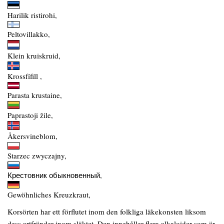
Harilik ristirohi,
Peltovillakko,
Klein kruiskruid,
Krossfífill ,
Parasta krustaine,
Paprastoji žile,
Åkersvineblom,
Starzec zwyczajny,
Крестовник обыкновенный,
Gewöhnliches Kreuzkraut,
Korsörten har ett förflutet inom den folkliga läkekonsten liksom
dess artfränder inom släktet. Den innehåller flera alkaloider som är