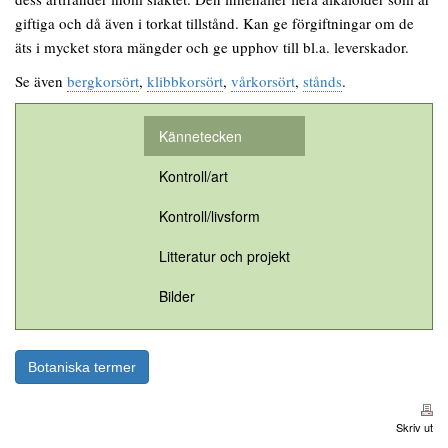
giftiga och då även i torkat tillstånd. Kan ge förgiftningar om de
äts i mycket stora mängder och ge upphov till bl.a. leverskador.
Se även
bergkorsört
,
klibbkorsört
,
vårkorsört
,
stånds
.
Kännetecken
Kontroll/art
Kontroll/livsform
Litteratur och projekt
Bilder
Botaniska termer
Skriv ut