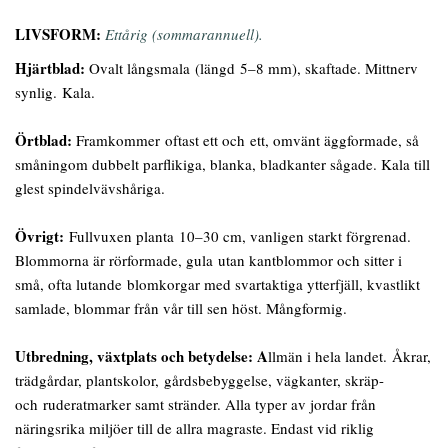
LIVSFORM:
Ettårig (sommarannuell).
Hjärtblad:
Ovalt långsmala (längd 5–8 mm), skaftade. Mittnerv
synlig. Kala.
Örtblad:
Framkommer oftast ett och ett, omvänt äggformade, så
småningom dubbelt parflikiga, blanka, bladkanter sågade. Kala till
glest spindelvävshåriga.
Övrigt:
Fullvuxen planta 10–30 cm, vanligen starkt förgrenad.
Blommorna är rörformade, gula utan kantblommor och sitter i
små, ofta lutande blomkorgar med svartaktiga ytterfjäll, kvastlikt
samlade, blommar från vår till sen höst. Mångformig.
Utbredning, växtplats och betydelse: A
llmän i hela landet. Åkrar,
trädgårdar, plantskolor, gårdsbebyggelse, vägkanter, skräp-
och ruderatmarker samt stränder. Alla typer av jordar från
näringsrika miljöer till de allra magraste. Endast vid riklig