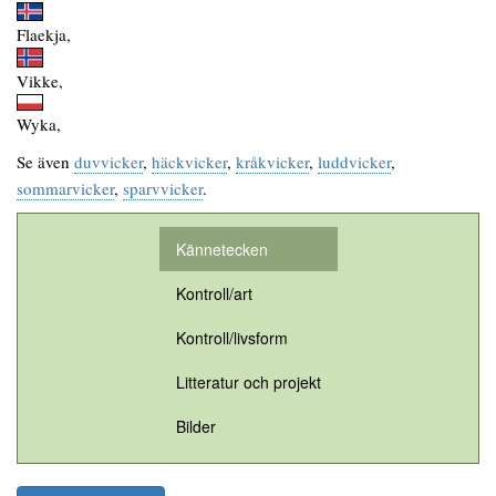
Flaekja,
Vikke,
Wyka,
Se även
duvvicker
,
häckvicker
,
kråkvicker
,
luddvicker
,
sommarvicker
,
sparvvicker
.
Kännetecken
Kontroll/art
Kontroll/livsform
Litteratur och projekt
Bilder