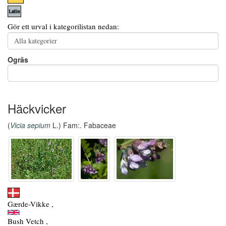
Gör ett urval i kategorilistan nedan:
Ogräs
Häckvicker
(
Vicia sepium
L.) Fam:. Fabaceae
Gærde-Vikke ,
Bush Vetch ,