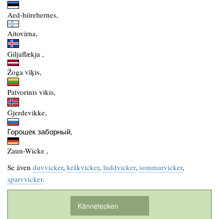
Aed-hiirehernes,
Aitovirna,
Giljaflækja ,
Žoga vīķis,
Patvorinis vikis,
Gjerdevikke,
Горошек заборный,
Zaun-Wicke ,
Se även
duvvicker
,
kråkvicker
,
luddvicker
,
sommarvicker
,
sparvvicker
.
Kännetecken