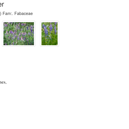
er
) Fam:. Fabaceae
nes,