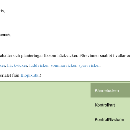
is,
иный,
batter och planteringar liksom häckvicker. Försvinner snabbt i vallar o
ker
,
häckvicker
,
luddvicker
,
sommarvicker
,
sparvvicker
.
erialet från
Biopix.dk
.)
Kännetecken
Kontroll/art
Kontroll/livsform