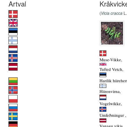
Kråkvick
(
Vicia cracca
L.
Muse-Vikke,
Tufted Vetch,
Harilik hiireher
Hiirenvirna,
Vogelwikke,
Umfeðmingur ,
Vanagu vikis,