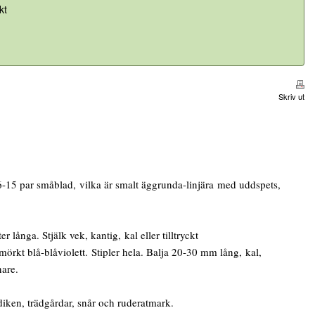
kt
Skriv ut
-15 par småblad, vilka är smalt äggrunda-linjära med uddspets,
ånga. Stjälk vek, kantig, kal eller tilltryckt
rkt blå-blåviolett. Stipler hela. Balja 20-30 mm lång, kal,
are.
diken, trädgårdar, snår och ruderatmark.