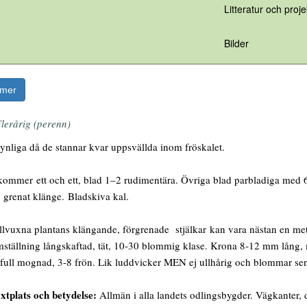
Litteratur och proje
Bilder
rmer
lerårig (perenn)
ynliga då de stannar kvar uppsvällda inom fröskalet.
mmer ett och ett, blad 1–2 rudimentära. Övriga blad parbladiga med 6
, grenat klänge. Bladskiva kal.
lvuxna plantans klängande, förgrenade stjälkar kan vara nästan en meter l
tällning långskaftad, tät, 10-30 blommig klase. Krona 8-12 mm lång, mö
full mognad, 3-8 frön. Lik luddvicker MEN ej ullhårig och blommar sen
xtplats och betydelse:
Allmän i alla landets odlingsbygder. Vägkanter, 