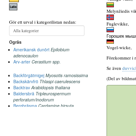
Melynžiedis vik
Fuglevikke,
Горошек мыш
Vogel-wicke,
Förekommer i ra
Se även
duvvic
(Del av bildmat