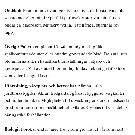
Örtblad:
Framkommer vanligen två och två, de första ovala, de
senare mer eller mindre parflikiga (mycket stor variation) och
bildar en bladrosett. Mittnerv tydlig. Tätt håriga, stjärnhår (ev.
lupp).
Övrigt:
Fullvuxen planta 10–40 cm hög med pillikt
stjälkomfattande mer eller mindre grovtandade blad. De små, vita
blommorna sitter i kvastlika blomställningar i stjälk- och
grenspetsar. Vid avslutad blommning bildas trekantiga fröskidor
som sitter i långa klasar.
Utbredning, växtplats och betydelse:
Allmän i alla
jordbruksbygder. Åkrar, trädgårdar, gårdsbebyggelse, vägkanter
och ruderatmarker. Möjligheten till utveckling är störst i höstsådda
grödor/kulturer som stråsäd och oljeväxter. Gynnas till viss del av
näringsrika förhållanden.
Biologi:
Förökas endast med frön, som gror såväl vår som höst.