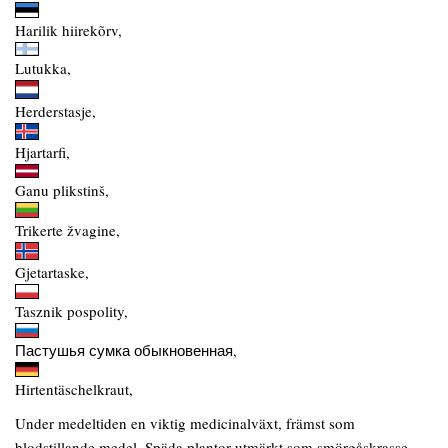
Harilik hiirekõrv,
Lutukka,
Herderstasje,
Hjartarfi,
Ganu plikstinš,
Trikerte žvagine,
Gjetartaske,
Tasznik pospolity,
Пастушья сумка обыкновенная,
Hirtentäschelkraut,
Under medeltiden en viktig medicinalväxt, främst som
blodstillande medel. Späda plantor utmärkt som smörgåskrasse