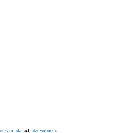
årdsveronika
och
åkerveronika
.