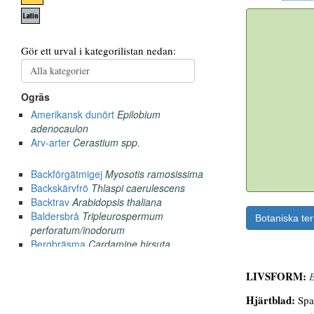
Botaniska te
LIVSFORM:
E
Hjärtblad:
Spad