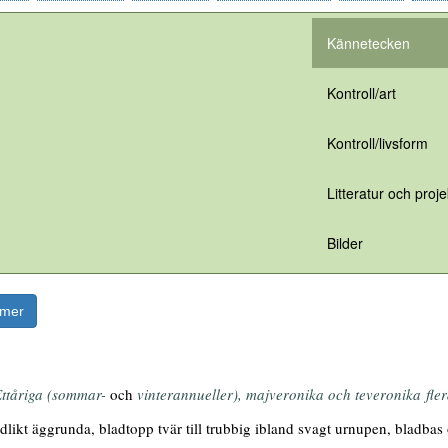
Kännetecken
Kontroll/art
Kontroll/livsform
Litteratur och proje
Bilder
rmer
ttåriga (sommar-
och
vinterannueller), majveronika och teveronika fler
likt äggrunda, bladtopp tvär till trubbig ibland svagt urnupen, bladbas of