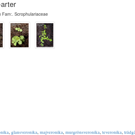
arter
) Fam:. Scrophulariaceae
onika
,
glansveronika
,
majveronika
,
murgrönsveronika
,
teveronika
,
trädg