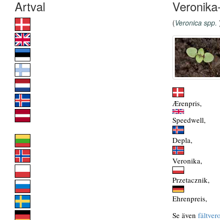
Veronika-
(
Veronica spp.
Ærenpris,
Speedwell,
Depla,
Veronika,
Przetacznik,
Ehrenpreis,
Se även
fältver