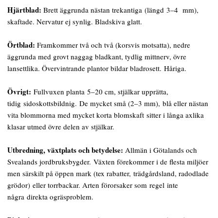
Hjärtblad:
Brett äggrunda nästan trekantiga (längd 3–4 mm),
skaftade. Nervatur ej synlig. Bladskiva glatt.
Örtblad:
Framkommer två och två (korsvis motsatta), nedre
äggrunda med grovt naggag bladkant, tydlig mittnerv, övre
lansettlika. Övervintrande plantor bildar bladrosett. Håriga.
Övrigt:
Fullvuxen planta 5–20 cm, stjälkar upprätta,
tidig sidoskottsbildnig. De mycket små (2–3 mm), blå eller nästan
vita blommorna med mycket korta blomskaft sitter i långa axlika
klasar utmed övre delen av stjälkar.
Utbredning, växtplats och betydelse:
Allmän i Götalands och
Svealands jordbruksbygder. Växten förekommer i de flesta miljöer
men särskilt på öppen mark (tex rabatter, trädgårdsland, radodlade
grödor) eller torrbackar. Arten förorsaker som regel inte
några direkta ogräsproblem.