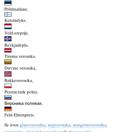
Põldmailane,
Ketotädyke,
Veld-ereprijs,
Reykjadepla,
Tiruma veronika,
Dirvine veronika,
Bakkeveronika,
Przetacznik polny,
Вероника полевая,
Feld-Ehrenpreis,
Se även
glansveronika
,
majveronika
,
murgrönsveronika
,
teveronika
,
trädgårdsveronika
och
åkerveronika
.