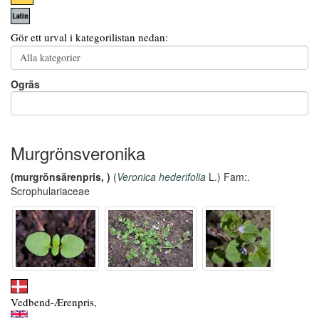
Gör ett urval i kategorilistan nedan:
Ogräs
Murgrönsveronika
(murgrönsärenpris, )
(
Veronica hederifolia
L.) Fam:.
Scrophulariaceae
Vedbend-Ærenpris,