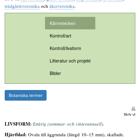
trädgårdsveronika
och
åkerveronika
.
Kännetecken
Kontroll/art
Kontroll/livsform
Litteratur och projekt
Bilder
Botaniska termer
Skriv ut
LIVSFORM:
Ettårig (sommar- och vinterannuell).
Hjärtblad:
Ovala till äggrunda (längd 10–15 mm), skaftade.