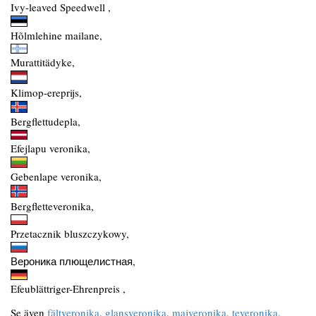
Ivy-leaved Speedwell ,
Hõlmlehine mailane,
Murattitädyke,
Klimop-ereprijs,
Bergflettudepla,
Efejlapu veronika,
Gebenlape veronika,
Bergfletteveronika,
Przetacznik bluszczykowy,
Вероника плющелистная,
Efeublättriger-Ehrenpreis ,
Se även
fältveronika
,
glansveronika
,
majveronika
,
teveronika
,