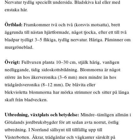
Nervatur tydlig speciellt undersida. Bladskiva kal eller med
enstaka hår.
Örtblad:
Framkommer två och två (korsvis motsatta), brett
äggrunda till nästan hjärtformade, något tjocka, efter ett till två
bladpar tydligt 3–5 flikiga, tydlig nervatur. Håriga. Påminner om
murgröneblad.
Övrigt:
Fullvuxen planta 10–30 cm, stjälk hårig, vanligen
nedliggande, tidig sidoskottsbildning. Blommorna är något
större än hos åkerveronika (3–6 mm) men mindre än hos
trädgårdsveronika (8–12 mm). De blåvita eller
blekvioletta blommorna har mörka strimmor och sitter på långa
skaft från bladvecken.
Utbredning, växtplats och
betydelse:
Mindre–tämligen allmän i
Götalands jordbruksbygder för att sedan avta norrut, östlig
utbredning. I Norrland sällsynt till tillfällig upp till
Västerbotten. Åkrar, trädgårdar och vägkanter särskilt på