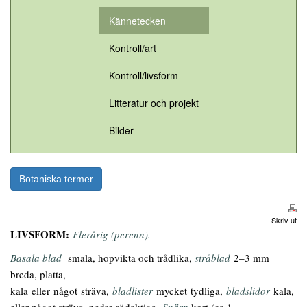
Kännetecken
Kontroll/art
Kontroll/livsform
Litteratur och projekt
Bilder
Botaniska termer
Skriv ut
LIVSFORM:
Flerårig (perenn).
Basala blad
smala, hopvikta och trådlika,
stråblad
2–3 mm
breda, platta,
kala eller något sträva,
bladlister
mycket tydliga,
bladslidor
kala,
eller något sträva, nedre rödaktiga.
Snärp
kort (ca 1