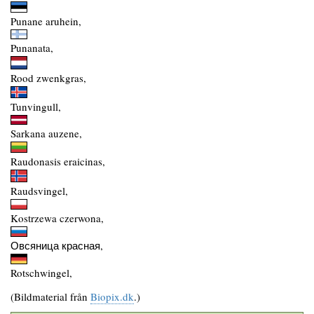
Punane aruhein,
Punanata,
Rood zwenkgras,
Tunvingull,
Sarkana auzene,
Raudonasis eraicinas,
Raudsvingel,
Kostrzewa czerwona,
Овсяница красная,
Rotschwingel,
(Bildmaterial från
Biopix.dk
.)