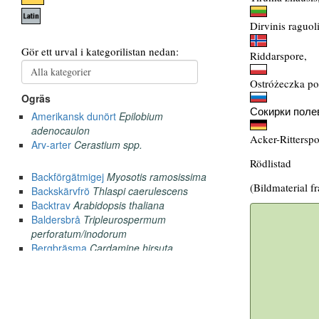
Dirvinis raguoli
Riddarspore,
Ostróżeczka po
Сокирки поле
Acker-Ritterspo
Rödlistad
(Bildmaterial f