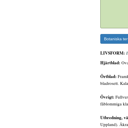
Botaniska te
LIVSFORM:
E
Hjärtblad:
Oval
Örtblad:
Framko
bladrosett. Kala
Övrigt:
Fullvux
fåblommiga kla
Utbredning, vä
Uppland). Åkrar