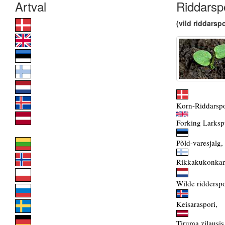
Riddarsp
(vild riddarspo
Korn-Riddarspo
Forking Larksp
Põld-varesjalg,
Rikkakukonkan
Wilde ridderspo
Keisaraspori,
Tiruma zilausis