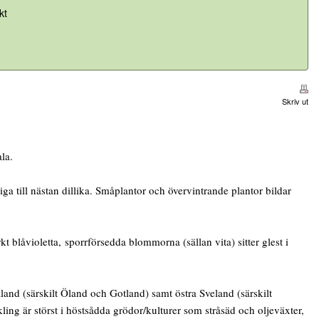
kt
Skriv ut
la.
ga till nästan dillika. Småplantor och övervintrande plantor bildar
t blåvioletta, sporrförsedda blommorna (sällan vita) sitter glest i
aland (särskilt Öland och Gotland) samt östra Sveland (särskilt
ling är störst i höstsådda grödor/kulturer som stråsäd och oljeväxter,