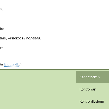
s,
lna,
вые, живокость полевая,
rn,
rån
Biopix.dk
.)
Kännetecken
Kontroll/art
Kontroll/livsform