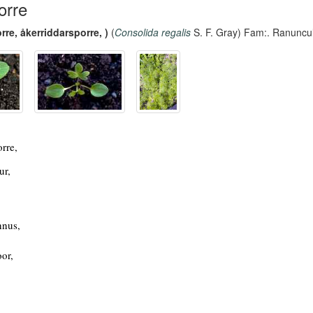
orre
rre, åkerriddarsporre, )
(
Consolida regalis
S. F. Gray) Fam:. Ranuncu
rre,
ur,
nus,
or,
,