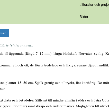
Litteratur och proje
Bilder
rmer
ttårig (vinterannuell).
a till äggrunda (längd 7–12 mm), långa bladskaft. Nervatur synlig. Ka
mmer ett och ett, de första tredelade och flikiga, senare djupt handfliki
.
na plantor 15–50 cm. Stjälk grenig och tilltryckt, fint korthårig. De mörk
sar.
xtplats och betydelse:
Sällsynt till mindre allmän i södra och östra Göt
 (spec. lerjordar) samt skräp- och ruderatmarker. Möjligheten till utveck