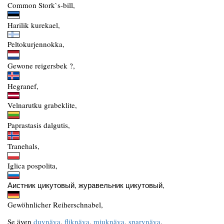
Common Stork`s-bill,
Harilik kurekael,
Peltokurjennokka,
Gewone reigersbek ?,
Hegranef,
Velnarutku grabeklite,
Paprastasis dalgutis,
Tranehals,
Iglica pospolita,
Аистник цикутовый, журавельник цикутовый,
Gewöhnlicher Reiherschnabel,
Se även
duvnäva
,
fliknäva
,
mjuknäva
,
sparvnäva
.