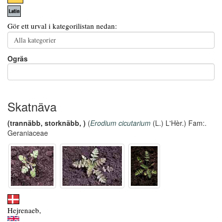
Gör ett urval i kategorilistan nedan:
Ogräs
Skatnäva
(trannäbb, storknäbb, )
(
Erodium cicutarium
(L.) L'Hèr.) Fam:.
Geraniaceae
Hejrenaeb,