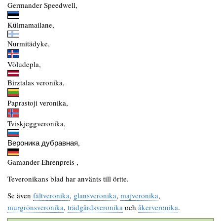
Germander Speedwell,
Külmamailane,
Nurmitädyke,
Völudepla,
Birztalas veronika,
Paprastoji veronika,
Tviskjeggveronika,
Вероника дубравная,
Gamander-Ehrenpreis ,
Teveronikans blad har använts till örtte.
Se även
fältveronika
,
glansveronika
,
majveronika
,
murgrönsveronika
,
trädgårdsveronika
och
åkerveronika
.