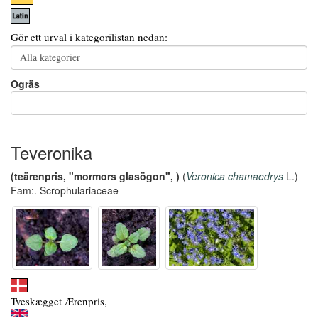
Gör ett urval i kategorilistan nedan:
Ogräs
Teveronika
(teärenpris, "mormors glasögon", )
(
Veronica chamaedrys
L.)
Fam:. Scrophulariaceae
Tveskægget Ærenpris,