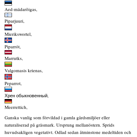
Aed-mädarõigas,
Piparjuuri,
Mierikswortel,
Piparrót,
Marrutks,
Valgomasis krienas,
Peparrot,
Хрен обыкновенный,
Meerrettich,
Ganska vanlig som förvildad i gamla gårdsmiljöer eller
naturaliserad på gräsmark. Ursprung mellanöstern. Sprids
huvudsakligen vegetativt. Odlad sedan åtminstone medeltiden och