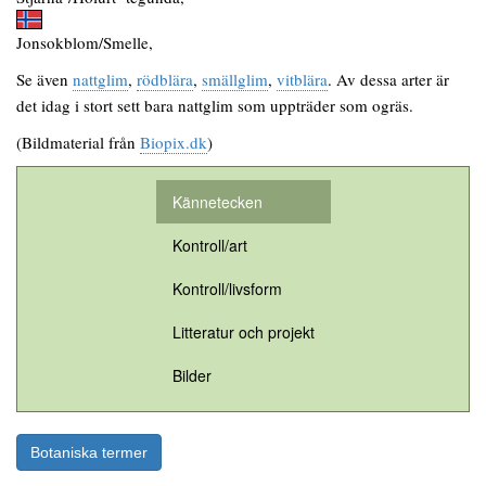
Jonsokblom/Smelle,
Se även
nattglim
,
rödblära
,
smällglim
,
vitblära
. Av dessa arter är
det idag i stort sett bara nattglim som uppträder som ogräs.
(Bildmaterial från
Biopix.dk
)
Kännetecken
Kontroll/art
Kontroll/livsform
Litteratur och projekt
Bilder
Botaniska termer