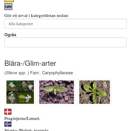
Gör ett urval i kategorilistan nedan:
Ogräs
Blära-/Glim-arter
(
Silene spp.
) Fam:. Caryophyllaceae
Pragtstjerne/Limurt,
Stjarna-/Holurt- tegunda,