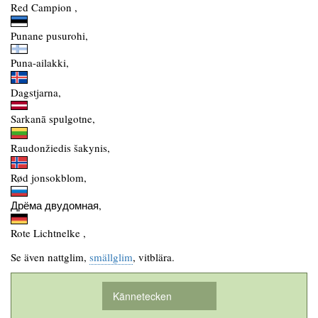
Red Campion ,
Punane pusurohi,
Puna-ailakki,
Dagstjarna,
Sarkanā spulgotne,
Raudonžiedis šakynis,
Rød jonsokblom,
Дрёма двудомная,
Rote Lichtnelke ,
Se även nattglim,
smällglim
, vitblära.
Kännetecken