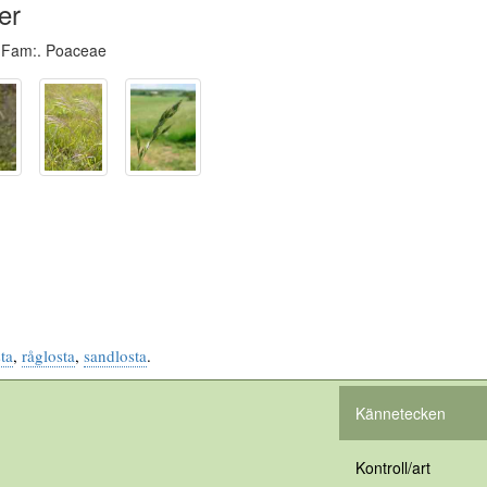
er
 Fam:. Poaceae
ta
,
råglosta
,
sandlosta
.
Kännetecken
Kontroll/art