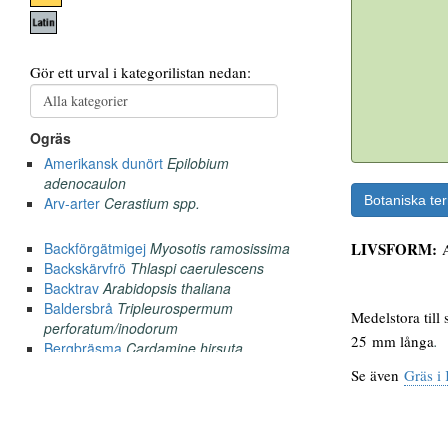
Botaniska te
LIVSFORM:
Medelstora till
25 mm långa
.
Se även
Gräs i