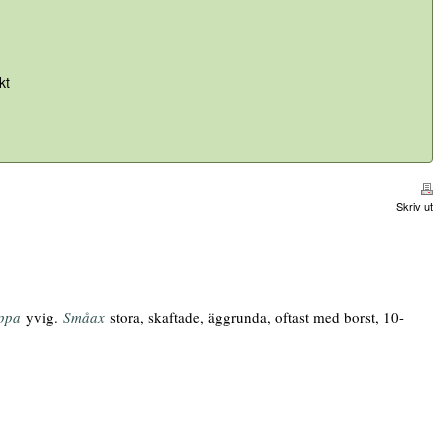
kt
Skriv ut
ppa
yvig.
Småax
stora, skaftade, äggrunda, oftast med borst, 10-