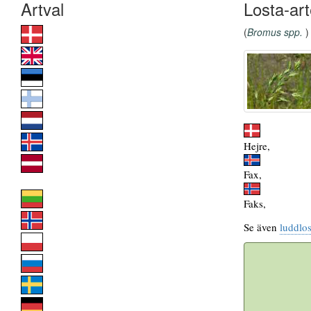
Losta-art
(
Bromus spp.
)
Hejre,
Fax,
Faks,
Se även
luddlos