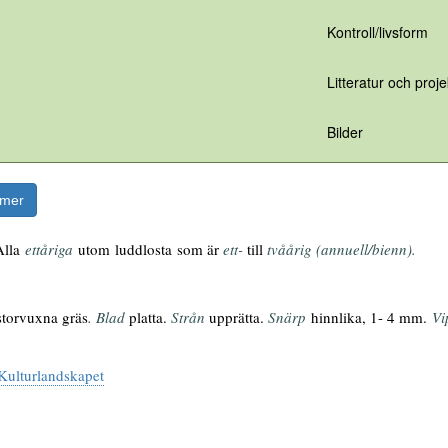
Kontroll/livsform
Litteratur och proje
Bilder
rmer
Alla
ettåriga
utom
luddlosta
som är
ett-
till
tvåårig (annuell/bienn).
 storvuxna gräs
. Blad
platta.
Strån
upprätta.
Snärp
hinnlika, 1- 4 mm.
Vi
 Kulturlandskapet