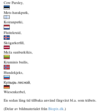
Cow Parsley,
Mets-harakputk,
Koiranputki,
Fluitekruid,
Skógarkerfill,
Meža sunburkškis,
Kruminis builis,
Hundekjeks,
Купырь лесной,
Wiesenkerbel,
En sedan lång tid tillbaka använd färgväxt bl.a. som träbets.
(Delar av bildmaterialet från
Biopix.dk
.)