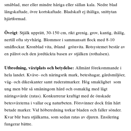
småblad, mer eller mindre håriga eller sällan kala. Nedre blad
långskaftade, övre kortskaftade. Bladskaft ej ihåliga, snittytan
hjärtformad.
Övrigt
: Stjälk upprätt, 30-150 cm, rikt grenig, grov, kantig, ihålig,
nertill ofta styvhårig. Blommor i sammansatt flock med 8-10
småflockar. Kronblad vita, ibland grönvita. Rotsystemet består av
en pålrot och den jordtäckta basen av stjälken (rothalsen).
Utbredning, växtplats och betydelse:
Allmänt förekommande i
hela landet. Kväve- och näringsrik mark, beteshagar, gårdsmiljöer,
väg- och dikeskanter samt ruderatmarker. Hög smaklighet som
ung men blir så småningom hård och osmaklig med lågt
näringsvärde (ratas). Konkurrerar kraftigt med de önskade
betesväxterna i vallar ocg naturbeten. Försvinner dock från hårt
betade marker. Vid höberedning torkar bladen och faller sönder.
Kvar blir bara stjälkarna, som sedan ratas av djuren. Ensilering
fungerar bättre.