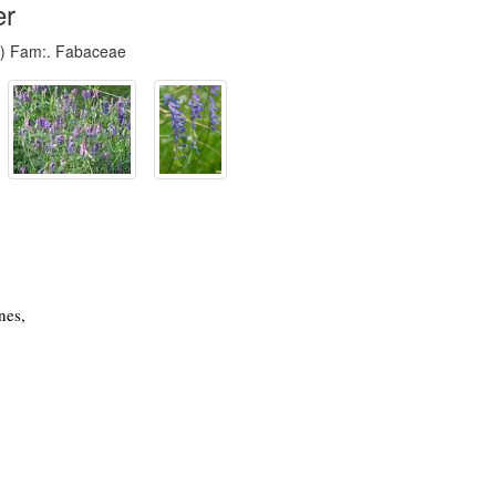
er
) Fam:. Fabaceae
nes,