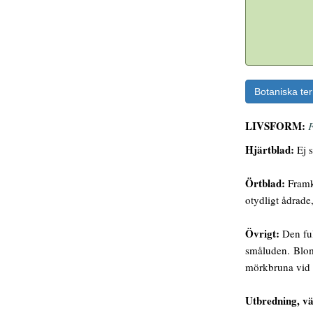
Botaniska te
LIVSFORM:
F
Hjärtblad:
Ej s
Örtblad:
Framko
otydligt ådrade
Övrigt:
Den ful
småluden. Bloms
mörkbruna vid 
Utbredning, vä