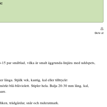
kt
Skriv ut
-15 par småblad, vilka är smalt äggrunda-linjära med uddspets,
ånga. Stjälk vek, kantig, kal eller tilltryckt
rkt blå-blåviolett. Stipler hela. Balja 20-30 mm lång, kal,
are.
diken, trädgårdar, snår och ruderatmark.