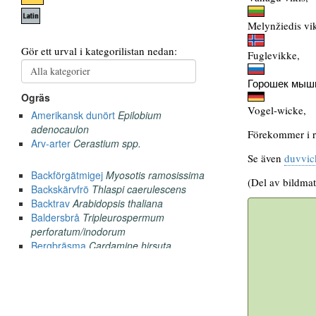
Melynžiedis vik
Fuglevikke,
Горошек мыш
Vogel-wicke,
Förekommer i ra
Se även
duvvic
(Del av bildmat