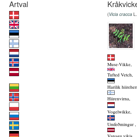
Kråkvick
(
Vicia cracca
L.
Muse-Vikke,
Tufted Vetch,
Harilik hiireher
Hiirenvirna,
Vogelwikke,
Umfeðmingur ,
Vanagu vikis,