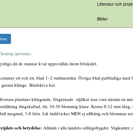
Litteratur och proje
Bilder
rmer
lerårig (perenn)
ynliga då de stannar kvar uppsvällda inom fröskalet.
mmer ett och ett, blad 1–2 rudimentära. Övriga blad parbladiga med 6
, grenat klänge. Bladskiva kal.
lvuxna plantans klängande, förgrenade stjälkar kan vara nästan en meter l
tällning långskaftad, tät, 10-30 blommig klase. Krona 8-12 mm lång, mö
full mognad, 3-8 frön. Lik luddvicker MEN ej ullhårig och blommar sen
xtplats och betydelse:
Allmän i alla landets odlingsbygder. Vägkanter, 