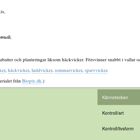
is,
иный,
batter och planteringar liksom häckvicker. Försvinner snabbt i vallar o
ker
,
häckvicker
,
luddvicker
,
sommarvicker
,
sparvvicker
.
erialet från
Biopix.dk
.)
Kännetecken
Kontroll/art
Kontroll/livsform