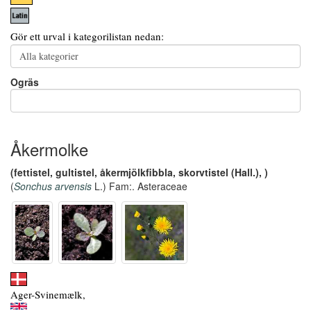
Gör ett urval i kategorilistan nedan:
Ogräs
Åkermolke
(fettistel, gultistel, åkermjölkfibbla, skorvtistel (Hall.), )
(
Sonchus arvensis
L.) Fam:. Asteraceae
Ager-Svinemælk,