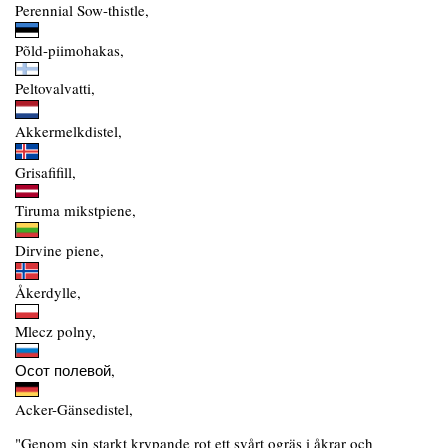
Perennial Sow-thistle,
Põld-piimohakas,
Peltovalvatti,
Akkermelkdistel,
Grisafifill,
Tiruma mikstpiene,
Dirvine piene,
Åkerdylle,
Mlecz polny,
Осот полевой,
Acker-Gänsedistel,
"Genom sin starkt krypande rot ett svårt ogräs i åkrar och