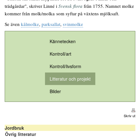
trädgårdar", skriver Linné i
Svensk flora
från 1755. Namnet molke
kommer från molk/molka som syftar på växtens mjölksaft.
Se även
kålmolke
,
parksallat
,
svinmolke
Kännetecken
Kontroll/art
Kontroll/livsform
Litteratur och projekt
Bilder
Skriv ut
Jordbruk
Övrig litteratur