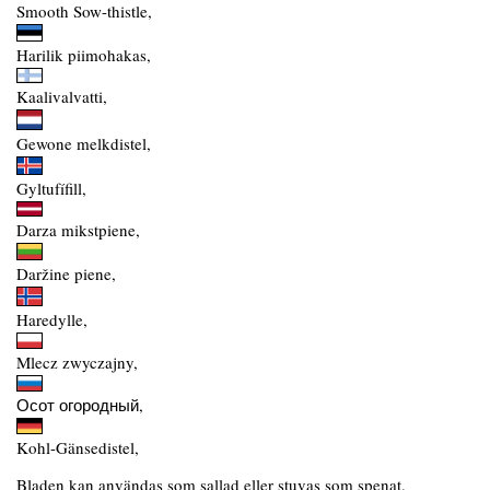
Smooth Sow-thistle,
Harilik piimohakas,
Kaalivalvatti,
Gewone melkdistel,
Gyltufífill,
Darza mikstpiene,
Daržine piene,
Haredylle,
Mlecz zwyczajny,
Осот огородный,
Kohl-Gänsedistel,
Bladen kan användas som sallad eller stuvas som spenat.