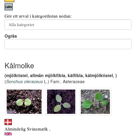
Gör ett urval i kategorilistan nedan:
Ogräs
Kålmolke
(mjölktistel, allmän mjölkfibla, kålfibla, kålmjölktistel, )
(
Sonchus oleraceus
L.) Fam:. Asteraceae
Almindelig Svinemælk ,