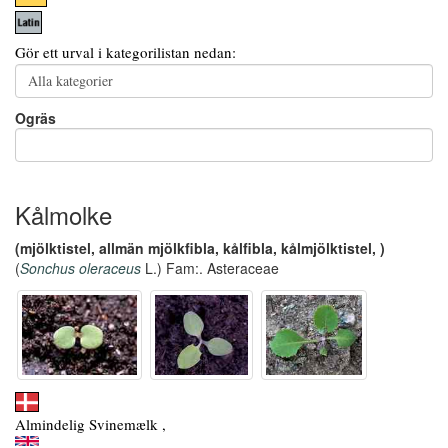
Gör ett urval i kategorilistan nedan:
Ogräs
Kålmolke
(mjölktistel, allmän mjölkfibla, kålfibla, kålmjölktistel, )
(
Sonchus oleraceus
L.) Fam:. Asteraceae
Almindelig Svinemælk ,