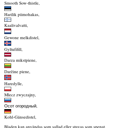
Smooth Sow-thistle,
Harilik piimohakas,
Kaalivalvatti,
Gewone melkdistel,
Gyltufífill,
Darza mikstpiene,
Daržine piene,
Haredylle,
Mlecz zwyczajny,
Осот огородный,
Kohl-Gänsedistel,
Bladen kan användas som sallad eller stuvas som spenat.