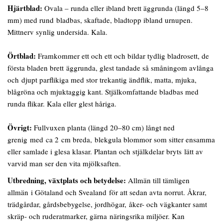
Hjärtblad:
Ovala – runda eller ibland brett äggrunda (längd 5–8
mm) med rund bladbas, skaftade, bladtopp ibland urnupen.
Mittnerv synlig undersida. Kala.
Örtblad:
Framkommer ett och ett och bildar tydlig bladrosett, de
första bladen brett äggrunda, glest tandade så småningom avlånga
och djupt parflikiga med stor trekantig ändflik, matta, mjuka,
blågröna och mjuktaggig kant. Stjälkomfattande bladbas med
runda flikar. Kala eller glest håriga.
Övrigt:
Fullvuxen planta (längd 20–80 cm) långt ned
grenig med ca 2 cm breda, blekgula blommor som sitter ensamma
eller samlade i glesa klasar. Plantan och stjälkdelar bryts lätt av
varvid man ser den vita mjölksaften.
Utbredning, växtplats och betydelse:
Allmän till tämligen
allmän i Götaland och Svealand för att sedan avta norrut. Åkrar,
trädgårdar, gårdsbebygelse, jordhögar, åker- och vägkanter samt
skräp- och ruderatmarker, gärna näringsrika miljöer. Kan