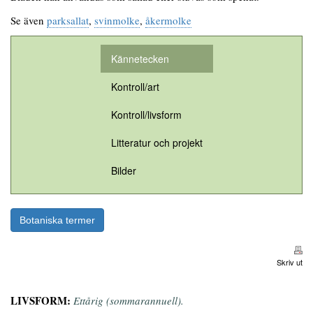
Se även
parksallat
,
svinmolke
,
åkermolke
Kännetecken
Kontroll/art
Kontroll/livsform
Litteratur och projekt
Bilder
Botaniska termer
Skriv ut
LIVSFORM:
Ettårig (sommarannuell).