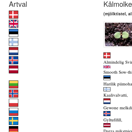
Kålmolke
(mjölktistel, a
Almindelig Svi
Smooth Sow-thi
Harilik piimoh
Kaalivalvatti,
Gewone melkdis
Gyltufífill,
Darza mikstpie