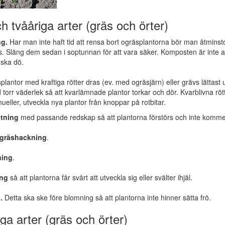
ch tvååriga arter (gräs och örter)
g.
Har man inte haft tid att rensa bort ogräsplantorna bör man åtminstone
s. Släng dem sedan i soptunnan för att vara säker. Komposten är inte allt
 ska dö.
plantor med kraftiga rötter dras (ev. med ogräsjärn) eller grävs lättas
id torr väderlek så att kvarlämnade plantor torkar och dör. Kvarblivna rötte
nueller, utveckla nya plantor från knoppar på rotbitar.
tning
med passande redskap så att plantorna förstörs och inte kommer 
gräshackning
.
ning
.
ing
så att plantorna får svårt att utveckla sig eller svälter ihjäl.
.
Detta ska ske före blomning så att plantorna inte hinner sätta frö.
iga arter (gräs och örter)