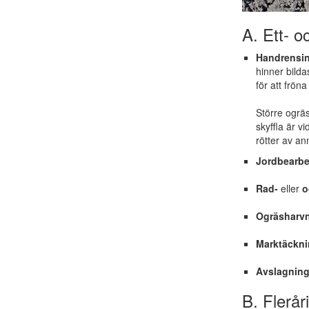
A. Ett- o
Handrensin
hinner bilda
för att fröna
Större ogräs
skyffla är v
rötter av an
Jordbearbe
Rad-
eller
o
Ogräsharv
Marktäckn
Avslagning
B. Flerår