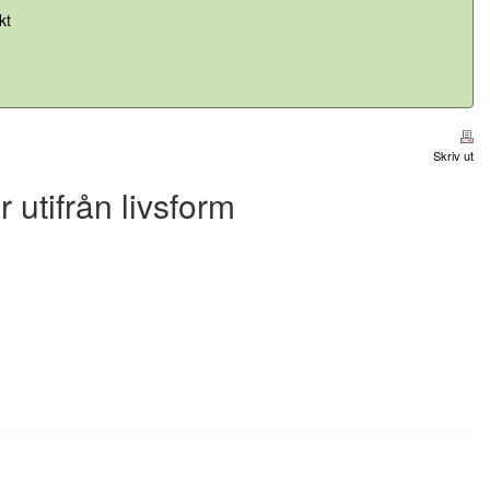
kt
Skriv ut
 utifrån livsform