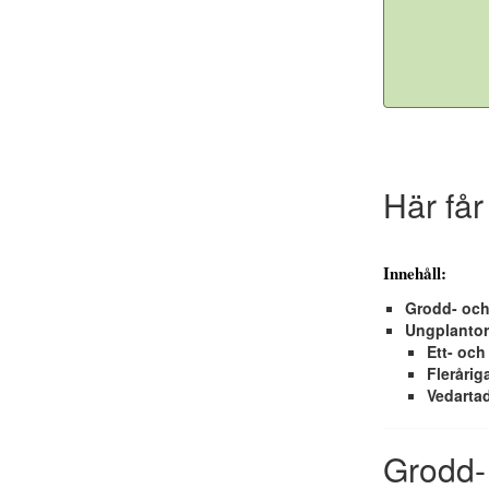
Här får
Innehåll:
Grodd- och
Ungplantor
Ett- och
Fleråriga
Vedartad
Grodd- 