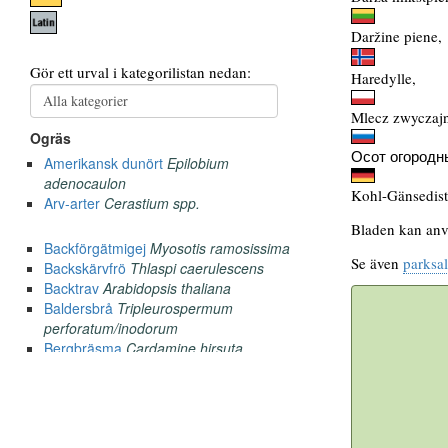
Daržine piene,
Haredylle,
Mlecz zwyczaj
Осот огородн
Kohl-Gänsedist
Bladen kan anv
Se även
parksal