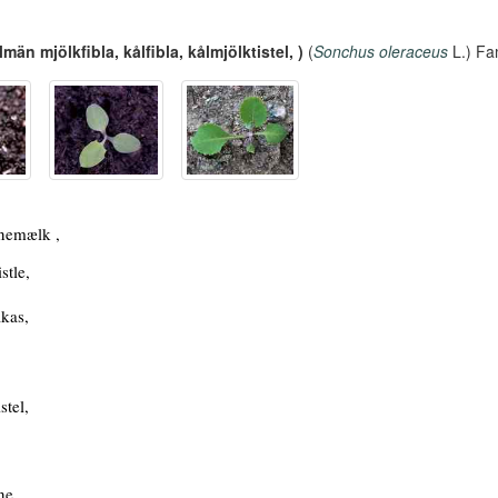
llmän mjölkfibla, kålfibla, kålmjölktistel, )
(
Sonchus oleraceus
L.) Fa
nemælk ,
stle,
akas,
tel,
ne,