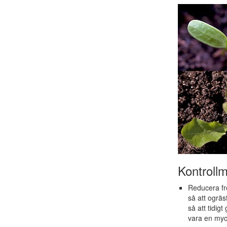
Kontrollm
Reducera fr
så att ogräs
så att tidig
vara en myck