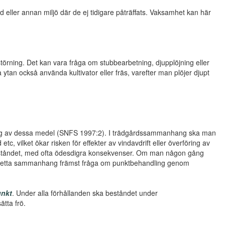
eller annan miljö där de ej tidigare påträffats. Vaksamhet kan här
störning. Det kan vara fråga om stubbearbetning, djupplöjning eller
tan också använda kultivator eller fräs, varefter man plöjer djupt
ning av dessa medel (SNFS 1997:2). I trädgårdssammanhang ska man
c, vilket ökar risken för effekter av vindavdrift eller överföring av
eståndet, med ofta ödesdigra konsekvenser. Om man någon gång
 i detta sammanhang främst fråga om punktbehandling genom
nkt
. Under alla förhållanden ska beståndet under
ätta frö.