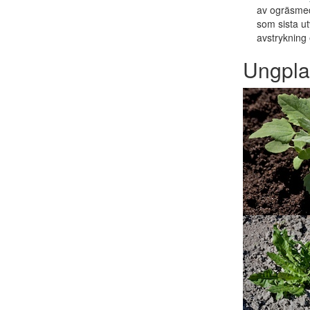
av ogräsmed
som sista u
avstrykning 
Ungpla