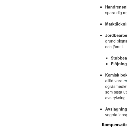
Handrensn
spara dig m
Marktäckn
Jordbearbe
grund plöjni
och jämnt.
Stubbea
Plöjning
Kemisk be
alltid vara
my
ogräsmedlet
som sista u
avstrykning 
Avslagnin
vegetationsp