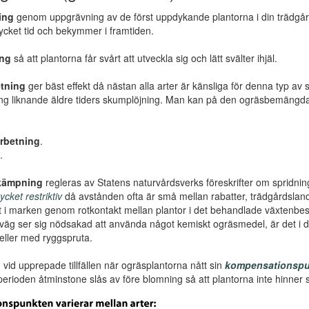
ing
genom uppgrävning av de först uppdykande plantorna i din trädgård 
ycket tid och bekymmer i framtiden.
ing
så att plantorna får svårt att utveckla sig och lätt svälter ihjäl.
tning
ger bäst effekt då nästan alla arter är känsliga för denna typ av 
ng liknande äldre tiders skumplöjning. Man kan på den ogräsbemängda y
rbetning
.
.
kämpning
regleras av Statens naturvårdsverks föreskrifter om sprid
cket restriktiv
då avstånden ofta är små mellan rabatter, trädgårdsland et
 i marken genom rotkontakt mellan plantor i det behandlade växtenb
tväg ser sig nödsakad att använda något kemiskt ogräsmedel, är det
eller med ryggspruta.
g
vid upprepade tillfällen när ogräsplantorna nått sin
kompensationspu
erioden åtminstone slås av före blomning så att plantorna inte hinner s