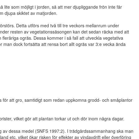
lite som möjligt i jorden, så att mer djupliggande frön inte får
cm djupa skiktet av matjorden.
rstörs. Detta utförs med två till tre veckors mellanrum under
. Under resten av vegetationssäsongen kan det sedan räcka med att
rån fleråriga ogräs. Dessa kommer i så fall att utveckla vegetativa
r man dock fortsätta att rensa bort allt ogräs var 3:e vecka ända
övs för att gro, samtidigt som redan uppkomna grodd- och småplantor
ister, vilket gör att plantan torkar ut och dör inom några dagar.
ning av dessa medel (SNFS 1997:2). I trädgårdssammanhang ska man
 etc, vilket ökar risken för effekter av vindavdrift eller överföring