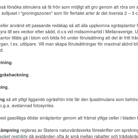
å försöka stimulera så få frön som möjligt att gro genom att röra om så 
solljuset i "groningszonen" som för flertalet arter är det översta 2 – 3 
eller använd ett passande redskap så att alla uppkomna ogräsplantor fö
yra till sex veckor efter sådd, d.v.s vid midsommartid i Mellansverige
antor tillåts gå i blom och bilda frö under förutsättning att det är fritt f
gan, t.ex. utlöpare. Vill man skapa förutsättningar för maximal skörd bö
rd.
tning
.
gräshackning
.
ning
.
ing
så att ytligt liggande ogräsfrön inte får den ljusstimulans som beh
l p.g.a. avstannad fotosyntes.
d gasollåga dödar småplantor genom att främst ytliga celler i bladen br
kämpning
regleras av Statens naturvårdsverks föreskrifter om sprid
cket restriktiv
då avstånden ofta är små mellan rabatter och trädgårdsland