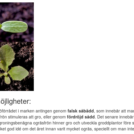
öjligheter:
öförrådet i marken antingen genom
falsk såbädd
, som innebär att man
frön stimuleras att gro, eller genom
fördröjd sådd
. Det senare innebär
t groningsbenägna ogräsfrön hinner gro och utveckla groddplantor före 
et god idé om det året innan varit mycket ogräs, speciellt om man int