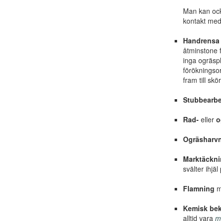
Man kan ocks
kontakt med 
Handrensa
åtminstone f
inga ogräspl
förökningsor
fram till skö
Stubbearbe
Rad-
eller
o
Ogräsharv
Marktäckn
svälter ihjä
Flamning
me
Kemisk be
alltid vara
my