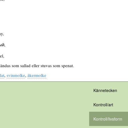
ny,
ый,
el,
ändas som sallad eller stuvas som spenat.
lat
,
svinmolke
,
åkermolke
Kännetecken
Kontroll/art
Kontroll/livsform