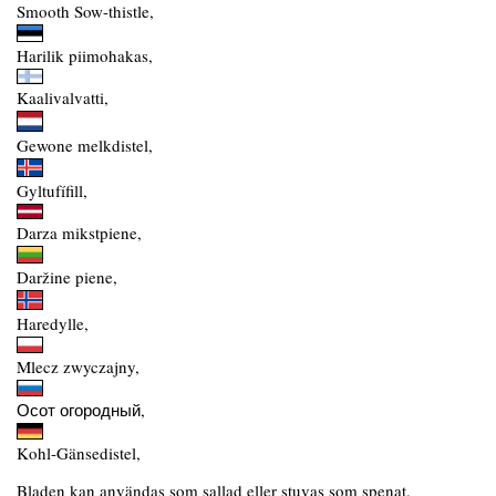
Smooth Sow-thistle,
Harilik piimohakas,
Kaalivalvatti,
Gewone melkdistel,
Gyltufífill,
Darza mikstpiene,
Daržine piene,
Haredylle,
Mlecz zwyczajny,
Осот огородный,
Kohl-Gänsedistel,
Bladen kan användas som sallad eller stuvas som spenat.