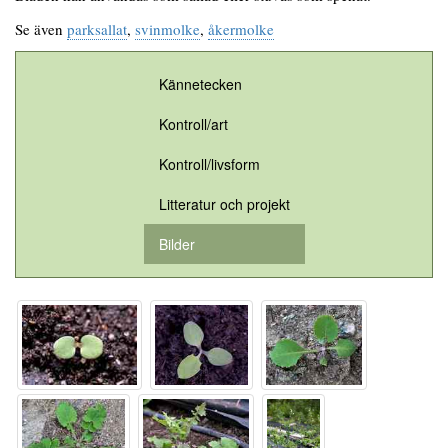
Se även
parksallat
,
svinmolke
,
åkermolke
Kännetecken
Kontroll/art
Kontroll/livsform
Litteratur och projekt
Bilder