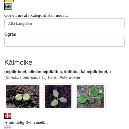
Gör ett urval i kategorilistan nedan:
Ogräs
Kålmolke
(mjölktistel, allmän mjölkfibla, kålfibla, kålmjölktistel, )
(
Sonchus oleraceus
L.) Fam:. Asteraceae
Almindelig Svinemælk ,