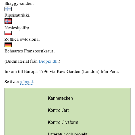
Shaggy-soldier,
Ripsisaurikki,
Nesleskjelfrø ,
Żółtlica owłosiona,
Behaartes Franzosenkraut ,
(Bildmaterial från
Biopix.dk
.)
Inkom till Europa 1796 via Kew Garden (London) från Peru.
Se även
gängel
.
Kännetecken
Kontroll/art
Kontroll/livsform
Litteratur och projekt