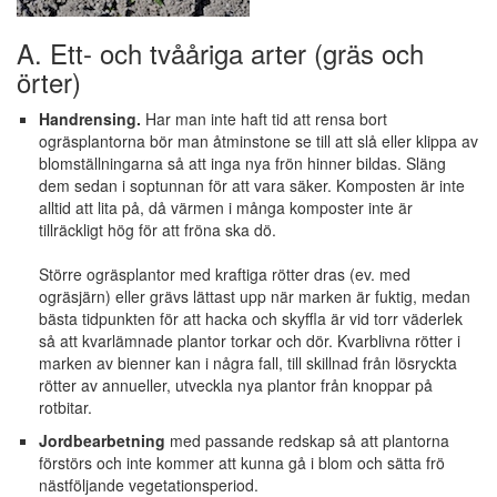
A. Ett- och tvååriga arter (gräs och
örter)
Handrensing.
Har man inte haft tid att rensa bort
ogräsplantorna bör man åtminstone se till att slå eller klippa av
blomställningarna så att inga nya frön hinner bildas. Släng
dem sedan i soptunnan för att vara säker. Komposten är inte
alltid att lita på, då värmen i många komposter inte är
tillräckligt hög för att fröna ska dö.
Större ogräsplantor med kraftiga rötter dras (ev. med
ogräsjärn) eller grävs lättast upp när marken är fuktig, medan
bästa tidpunkten för att hacka och skyffla är vid torr väderlek
så att kvarlämnade plantor torkar och dör. Kvarblivna rötter i
marken av bienner kan i några fall, till skillnad från lösryckta
rötter av annueller, utveckla nya plantor från knoppar på
rotbitar.
Jordbearbetning
med passande redskap så att plantorna
förstörs och inte kommer att kunna gå i blom och sätta frö
nästföljande vegetationsperiod.