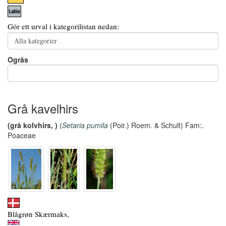
Gör ett urval i kategorilistan nedan:
Ogräs
Grå kavelhirs
(grå kolvhirs, )
(
Setaria pumila
(Poir.) Roem. & Schult) Fam:.
Poaceae
Blågrøn Skærmaks,