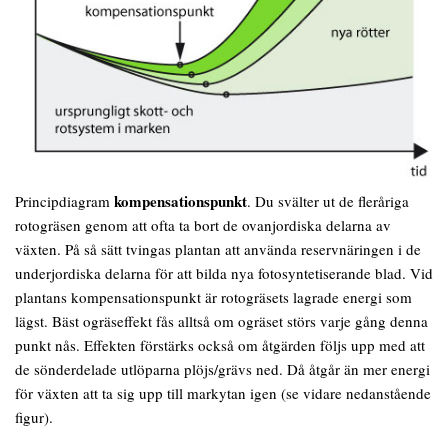
kompensationspunkt
Principdiagram
. Du svälter ut de fleråriga
rotogräsen genom att ofta ta bort de ovanjordiska delarna av
växten. På så sätt tvingas plantan att använda reservnäringen i de
underjordiska delarna för att bilda nya fotosyntetiserande blad. Vid
plantans kompensationspunkt är rotogräsets lagrade energi som
lägst. Bäst ogräseffekt fås alltså om ogräset störs varje gång denna
punkt nås. Effekten förstärks också om åtgärden följs upp med att
de sönderdelade utlöparna plöjs/grävs ned. Då åtgår än mer energi
för växten att ta sig upp till markytan igen (se vidare nedanstående
figur).