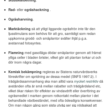
Stubbearbetning
.
Rad-
eller
ogräshackning
.
Ogräsharvning
.
Marktäckning
så att ytligt liggande ogräsfrön inte får den
ljusstimulans som behövs för att gro, samtidigt som redan
uppkomna grodd- och småplantor svälter ihjäl p.g.a.
avstannad fotosyntes.
Flamning
med gasollåga dödar småplantor genom att främst
ytliga celler i bladen brister, vilket gör att plantan torkar ut och
dör inom några dagar.
Kemisk bekämpning
regleras av Statens naturvårdsverks
föreskrifter om spridning av dessa medel (SNFS 1997:2). I
trädgårdssammanhang ska man alltid vara
mycket restriktiv
då
avstånden ofta är små mellan rabatter och trädgårdsland etc,
vilket ökar risken för effekter av vindavdrift eller överföring av
ogräsmedlet i marken genom rotkontakt mellan plantor i det
behandlade växtbeståndet, med ofta ödesdigra konsekvenser.
Om man någon gång som sista utväg ser sig nödsakad att