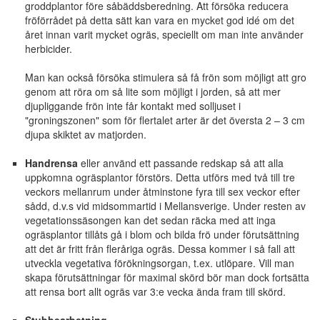
groddplantor före såbäddsberedning. Att försöka reducera
fröförrådet på detta sätt kan vara en mycket god idé om det
året innan varit mycket ogräs, speciellt om man inte använder
herbicider.
Man kan också försöka stimulera så få frön som möjligt att gro
genom att röra om så lite som möjligt i jorden, så att mer
djupliggande frön inte får kontakt med solljuset i
"groningszonen" som för flertalet arter är det översta 2 – 3 cm
djupa skiktet av matjorden.
Handrensa
eller använd ett passande redskap så att alla
uppkomna ogräsplantor förstörs. Detta utförs med två till tre
veckors mellanrum under åtminstone fyra till sex veckor efter
sådd, d.v.s vid midsommartid i Mellansverige. Under resten av
vegetationssäsongen kan det sedan räcka med att inga
ogräsplantor tillåts gå i blom och bilda frö under förutsättning
att det är fritt från fleråriga ogräs. Dessa kommer i så fall att
utveckla vegetativa förökningsorgan, t.ex. utlöpare. Vill man
skapa förutsättningar för maximal skörd bör man dock fortsätta
att rensa bort allt ogräs var 3:e vecka ända fram till skörd.