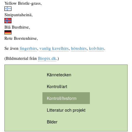
Yellow Bristle-grass,
Sinipantaheinä,
Blå Busthirse,
Rote Borstenhirse,
Se även
fingerhirs
,
vanlig kavelhirs
,
hönshirs
,
kolvhirs
.
(Bildmaterial från
Biopix.dk
.)
Kännetecken
Kontroll/art
Kontroll/livsform
Litteratur och projekt
Bilder