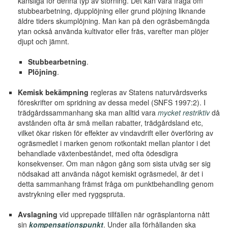
känsliga för denna typ av störning. Det kan vara fråga om
stubbearbetning, djupplöjning eller grund plöjning liknande
äldre tiders skumplöjning. Man kan på den ogräsbemängda
ytan också använda kultivator eller fräs, varefter man plöjer
djupt och jämnt.
Stubbearbetning
.
Plöjning
.
Kemisk bekämpning
regleras av Statens naturvårdsverks
föreskrifter om spridning av dessa medel (SNFS 1997:2). I
trädgårdssammanhang ska man alltid vara
mycket restriktiv
då
avstånden ofta är små mellan rabatter, trädgårdsland etc,
vilket ökar risken för effekter av vindavdrift eller överföring av
ogräsmedlet i marken genom rotkontakt mellan plantor i det
behandlade växtenbeståndet, med ofta ödesdigra
konsekvenser. Om man någon gång som sista utväg ser sig
nödsakad att använda något kemiskt ogräsmedel, är det i
detta sammanhang främst fråga om punktbehandling genom
avstrykning eller med ryggspruta.
Avslagning
vid upprepade tillfällen när ogräsplantorna nått
sin
kompensationspunkt
. Under alla förhållanden ska