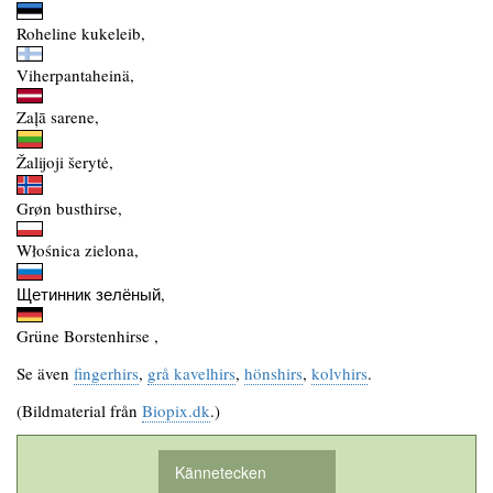
Roheline kukeleib,
Viherpantaheinä,
Zaļā sarene,
Žalijoji šerytė,
Grøn busthirse,
Włośnica zielona,
Щетинник зелёный,
Grüne Borstenhirse ,
Se även
fingerhirs
,
grå kavelhirs
,
hönshirs
,
kolvhirs
.
(Bildmaterial från
Biopix.dk
.)
Kännetecken