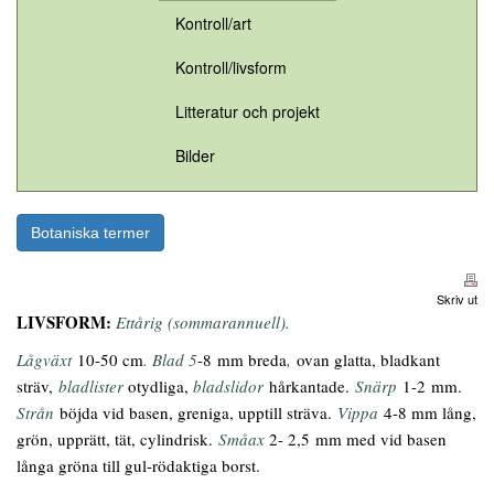
Kontroll/art
Kontroll/livsform
Litteratur och projekt
Bilder
Botaniska termer
Skriv ut
LIVSFORM:
Ettårig (sommarannuell).
Lågväxt
10-50 cm
. Blad 5
-8 mm breda
,
ovan glatta, bladkant
sträv,
bladlister
otydliga,
bladslidor
hårkantade.
Snärp
1-2 mm.
Strån
böjda vid basen, greniga, upptill sträva.
Vippa
4-8 mm lång,
grön, upprätt, tät, cylindrisk.
Småax
2- 2,5 mm med vid basen
långa gröna till gul-rödaktiga borst.