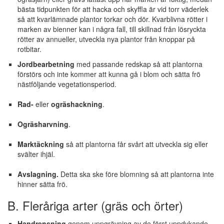
bästa tidpunkten för att hacka och skyffla är vid torr väderlek
så att kvarlämnade plantor torkar och dör. Kvarblivna rötter i
marken av bienner kan i några fall, till skillnad från lösryckta
rötter av annueller, utveckla nya plantor från knoppar på
rotbitar.
Jordbearbetning
med passande redskap så att plantorna
förstörs och inte kommer att kunna gå i blom och sätta frö
nästföljande vegetationsperiod.
Rad-
eller
ogräshackning
.
Ogräsharvning
.
Marktäckning
så att plantorna får svårt att utveckla sig eller
svälter ihjäl.
Avslagning.
Detta ska ske före blomning så att plantorna inte
hinner sätta frö.
B. Fleråriga arter (gräs och örter)
Handrensning
genom uppgrävning av de först uppdykande