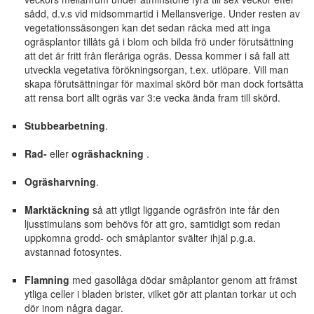
sådd, d.v.s vid midsommartid i Mellansverige. Under resten av
vegetationssäsongen kan det sedan räcka med att inga
ogräsplantor tillåts gå i blom och bilda frö under förutsättning
att det är fritt från fleråriga ogräs. Dessa kommer i så fall att
utveckla vegetativa förökningsorgan, t.ex. utlöpare. Vill man
skapa förutsättningar för maximal skörd bör man dock fortsätta
att rensa bort allt ogräs var 3:e vecka ända fram till skörd.
Stubbearbetning
.
Rad-
eller
ogräshackning
.
Ogräsharvning
.
Marktäckning
så att ytligt liggande ogräsfrön inte får den
ljusstimulans som behövs för att gro, samtidigt som redan
uppkomna grodd- och småplantor svälter ihjäl p.g.a.
avstannad fotosyntes.
Flamning
med gasollåga dödar småplantor genom att främst
ytliga celler i bladen brister, vilket gör att plantan torkar ut och
dör inom några dagar.