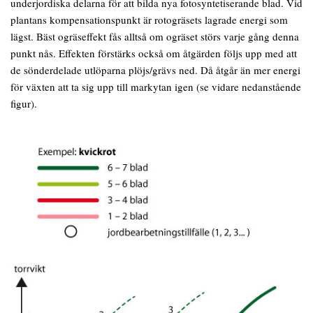
underjordiska delarna för att bilda nya fotosyntetiserande blad. Vid
plantans kompensationspunkt är rotogräsets lagrade energi som
lägst. Bäst ogräseffekt fås alltså om ogräset störs varje gång denna
punkt nås. Effekten förstärks också om åtgärden följs upp med att
de sönderdelade utlöparna plöjs/grävs ned. Då åtgår än mer energi
för växten att ta sig upp till markytan igen (se vidare nedanstående
figur).