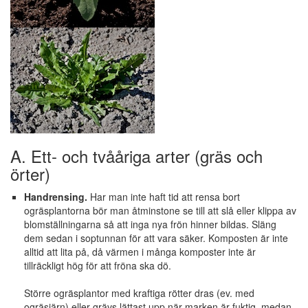
A. Ett- och tvååriga arter (gräs och
örter)
Handrensing.
Har man inte haft tid att rensa bort
ogräsplantorna bör man åtminstone se till att slå eller klippa av
blomställningarna så att inga nya frön hinner bildas. Släng
dem sedan i soptunnan för att vara säker. Komposten är inte
alltid att lita på, då värmen i många komposter inte är
tillräckligt hög för att fröna ska dö.
Större ogräsplantor med kraftiga rötter dras (ev. med
ogräsjärn) eller grävs lättast upp när marken är fuktig, medan