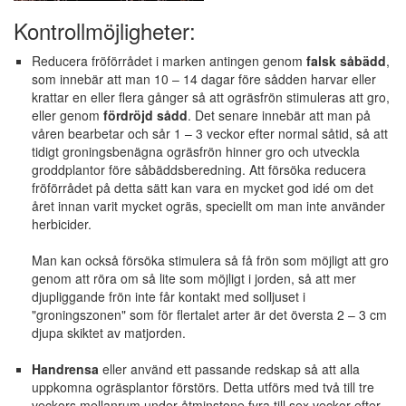
Kontrollmöjligheter:
Reducera fröförrådet i marken antingen genom
falsk såbädd
,
som innebär att man 10 – 14 dagar före sådden harvar eller
krattar en eller flera gånger så att ogräsfrön stimuleras att gro,
eller genom
fördröjd sådd
. Det senare innebär att man på
våren bearbetar och sår 1 – 3 veckor efter normal såtid, så att
tidigt groningsbenägna ogräsfrön hinner gro och utveckla
groddplantor före såbäddsberedning. Att försöka reducera
fröförrådet på detta sätt kan vara en mycket god idé om det
året innan varit mycket ogräs, speciellt om man inte använder
herbicider.
Man kan också försöka stimulera så få frön som möjligt att gro
genom att röra om så lite som möjligt i jorden, så att mer
djupliggande frön inte får kontakt med solljuset i
"groningszonen" som för flertalet arter är det översta 2 – 3 cm
djupa skiktet av matjorden.
Handrensa
eller använd ett passande redskap så att alla
uppkomna ogräsplantor förstörs. Detta utförs med två till tre
veckors mellanrum under åtminstone fyra till sex veckor efter