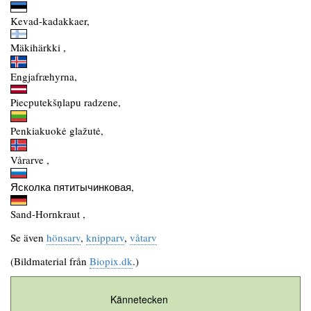
Kevad-kadakkaer,
Mäkihärkki ,
Engjafræhyrna,
Piecputekšņlapu radzene,
Penkiakuokė glažutė,
Vårarve ,
Ясколка пятитычинковая,
Sand-Hornkraut ,
Se även
hönsarv
,
knipparv
,
våtarv
(Bildmaterial från
Biopix.dk
.)
Kännetecken