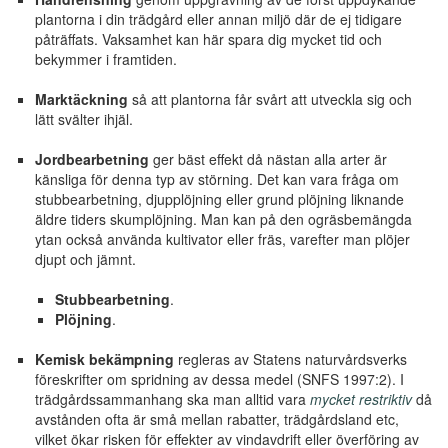
plantorna i din trädgård eller annan miljö där de ej tidigare
påträffats. Vaksamhet kan här spara dig mycket tid och
bekymmer i framtiden.
Marktäckning
så att plantorna får svårt att utveckla sig och
lätt svälter ihjäl.
Jordbearbetning
ger bäst effekt då nästan alla arter är
känsliga för denna typ av störning. Det kan vara fråga om
stubbearbetning, djupplöjning eller grund plöjning liknande
äldre tiders skumplöjning. Man kan på den ogräsbemängda
ytan också använda kultivator eller fräs, varefter man plöjer
djupt och jämnt.
Stubbearbetning
.
Plöjning
.
Kemisk bekämpning
regleras av Statens naturvårdsverks
föreskrifter om spridning av dessa medel (SNFS 1997:2). I
trädgårdssammanhang ska man alltid vara
mycket restriktiv
då
avstånden ofta är små mellan rabatter, trädgårdsland etc,
vilket ökar risken för effekter av vindavdrift eller överföring av