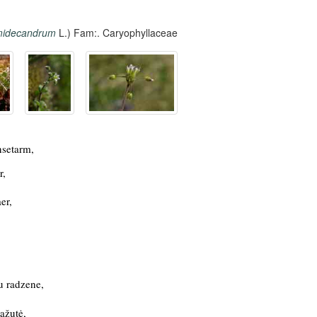
midecandrum
L.) Fam:. Caryophyllaceae
setarm,
r,
er,
u radzene,
ažutė,