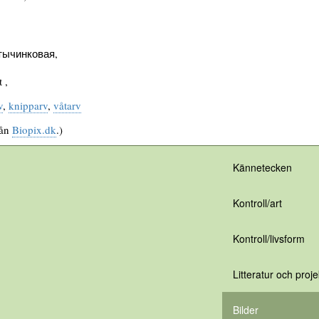
тычинковая,
 ,
v
,
knipparv
,
våtarv
rån
Biopix.dk
.)
Kännetecken
Kontroll/art
Kontroll/livsform
Litteratur och proje
Bilder