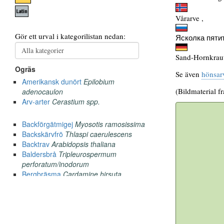
Vårarve ,
Ясколка пяти
Sand-Hornkraut
Se även
hönsar
(Bildmaterial f