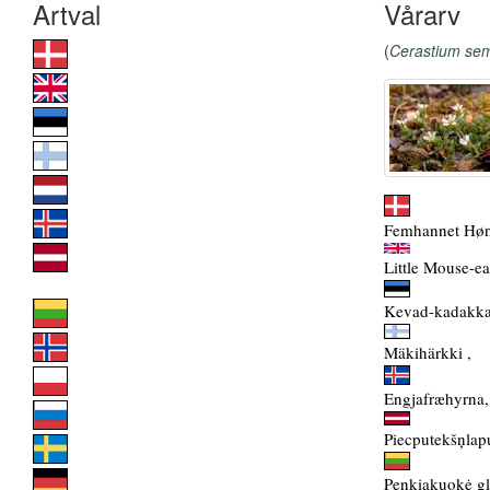
Vårarv
(
Cerastium se
Femhannet Høn
Little Mouse-ea
Kevad-kadakka
Mäkihärkki ,
Engjafræhyrna,
Piecputekšņlap
Penkiakuokė gl