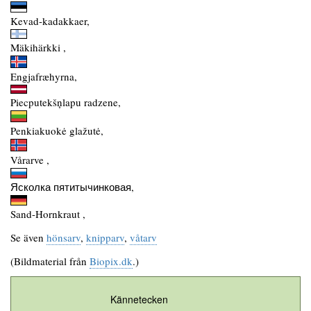
Kevad-kadakkaer,
Mäkihärkki ,
Engjafræhyrna,
Piecputekšņlapu radzene,
Penkiakuokė glažutė,
Vårarve ,
Ясколка пятитычинковая,
Sand-Hornkraut ,
Se även
hönsarv
,
knipparv
,
våtarv
(Bildmaterial från
Biopix.dk
.)
Kännetecken