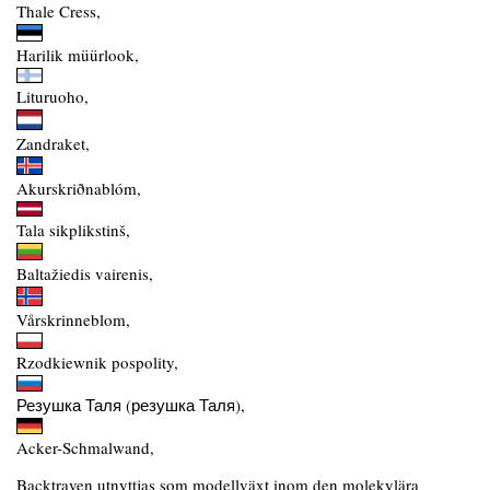
Thale Cress,
Harilik müürlook,
Lituruoho,
Zandraket,
Akurskriðnablóm,
Tala sikplikstinš,
Baltažiedis vairenis,
Vårskrinneblom,
Rzodkiewnik pospolity,
Резушка Таля (резушка Таля),
Acker-Schmalwand,
Backtraven utnyttjas som modellväxt inom den molekylära