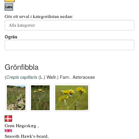
Gör ett urval i kategorilistan nedan:
Ogräs
Grönfibbla
(
Crepis capillaris
(L.) Wallr.) Fam:. Asteraceae
Grøn Høgeskæg ,
Smooth Hawk's-beard,