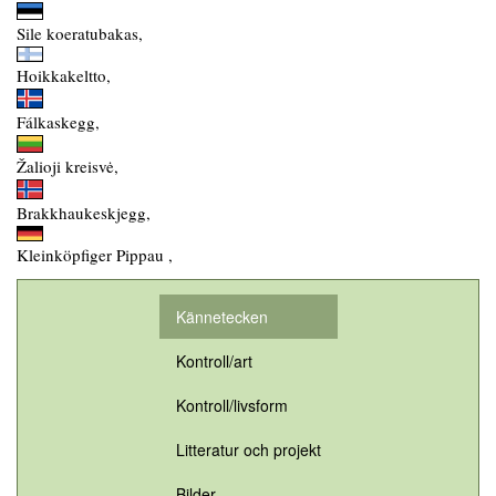
Sile koeratubakas,
Hoikkakeltto,
Fálkaskegg,
Žalioji kreisvė,
Brakkhaukeskjegg,
Kleinköpfiger Pippau ,
Kännetecken
Kontroll/art
Kontroll/livsform
Litteratur och projekt
Bilder