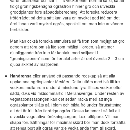
våren bearbetar och sår 1 – 3 veckor efter normal såtid, så att
tidigt groningsbenägna ogräsfrön hinner gro och utveckla
groddplantor före såbäddsberedning. Att försöka reducera
fröförrådet på detta sätt kan vara en mycket god idé om det
året innan varit mycket ogräs, speciellt om man inte använder
herbicider.
Man kan också försöka stimulera så få frön som möjligt att gro
genom att röra om så lite som möjligt i jorden, så att mer
djupliggande frön inte får kontakt med solljuset i
"groningszonen" som för flertalet arter är det översta 2 – 3 cm
djupa skiktet av matjorden.
Handrensa
eller använd ett passande redskap så att alla
uppkomna ogräsplantor förstörs. Detta utförs med två till tre
veckors mellanrum under åtminstone fyra till sex veckor efter
sådd, d.v.s vid midsommartid i Mellansverige. Under resten av
vegetationssäsongen kan det sedan räcka med att inga
ogräsplantor tillåts gå i blom och bilda frö under förutsättning
att det är fritt från fleråriga ogräs. Dessa kommer i så fall att
utveckla vegetativa förökningsorgan, t.ex. utlöpare. Vill man
skapa förutsättningar för maximal skörd bör man dock fortsätta
att rensa bort allt ogräs var 3:e vecka ända fram till skörd.