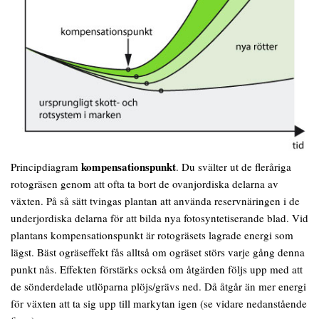
kompensationspunkt
Principdiagram
. Du svälter ut de fleråriga
rotogräsen genom att ofta ta bort de ovanjordiska delarna av
växten. På så sätt tvingas plantan att använda reservnäringen i de
underjordiska delarna för att bilda nya fotosyntetiserande blad. Vid
plantans kompensationspunkt är rotogräsets lagrade energi som
lägst. Bäst ogräseffekt fås alltså om ogräset störs varje gång denna
punkt nås. Effekten förstärks också om åtgärden följs upp med att
de sönderdelade utlöparna plöjs/grävs ned. Då åtgår än mer energi
för växten att ta sig upp till markytan igen (se vidare nedanstående