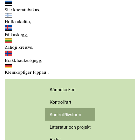
Sile koeratubakas,
Hoikkakeltto,
Fálkaskegg,
Žalioji kreisvė,
Brakkhaukeskjegg,
Kleinköpfiger Pippau ,
Kännetecken
Kontroll/art
Kontroll/livsform
Litteratur och projekt
Bilder