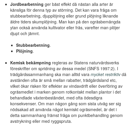
Jordbearbetning
ger bäst effekt då nästan alla arter är
känsliga för denna typ av störning. Det kan vara fråga om
stubbearbetning, djupplöjning eller grund plöjning liknande
äldre tiders skumplöjning. Man kan på den ogräsbemängda
ytan också använda kultivator eller fräs, varefter man plöjer
djupt och jämnt.
Stubbearbetning
.
Plöjning
.
Kemisk bekämpning
regleras av Statens naturvårdsverks
föreskrifter om spridning av dessa medel (SNFS 1997:2). I
trädgårdssammanhang ska man alltid vara
mycket restriktiv
då
avstånden ofta är små mellan rabatter, trädgårdsland etc,
vilket ökar risken för effekter av vindavdrift eller överföring av
ogräsmedlet i marken genom rotkontakt mellan plantor i det
behandlade växtenbeståndet, med ofta ödesdigra
konsekvenser. Om man någon gång som sista utväg ser sig
nödsakad att använda något kemiskt ogräsmedel, är det i
detta sammanhang främst fråga om punktbehandling genom
avstrykning eller med ryggspruta.