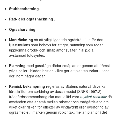
Stubbearbetning
.
Rad-
eller
ogräshackning
.
Ogräsharvning
.
Marktäckning
så att ytligt liggande ogräsfrön inte får den
ljusstimulans som behövs för att gro, samtidigt som redan
uppkomna grodd- och småplantor svälter ihjäl p.g.a.
avstannad fotosyntes.
Flamning
med gasollåga dödar småplantor genom att främst
ytliga celler i bladen brister, vilket gör att plantan torkar ut och
dör inom några dagar.
Kemisk bekämpning
regleras av Statens naturvårdsverks
föreskrifter om spridning av dessa medel (SNFS 1997:2). I
trädgårdssammanhang ska man alltid vara
mycket restriktiv
då
avstånden ofta är små mellan rabatter och trädgårdsland etc,
vilket ökar risken för effekter av vindavdrift eller överföring av
ogräsmedlet i marken genom rotkontakt mellan plantor i det