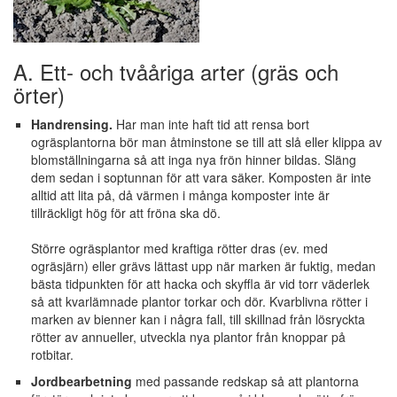
A. Ett- och tvååriga arter (gräs och
örter)
Handrensing.
Har man inte haft tid att rensa bort
ogräsplantorna bör man åtminstone se till att slå eller klippa av
blomställningarna så att inga nya frön hinner bildas. Släng
dem sedan i soptunnan för att vara säker. Komposten är inte
alltid att lita på, då värmen i många komposter inte är
tillräckligt hög för att fröna ska dö.
Större ogräsplantor med kraftiga rötter dras (ev. med
ogräsjärn) eller grävs lättast upp när marken är fuktig, medan
bästa tidpunkten för att hacka och skyffla är vid torr väderlek
så att kvarlämnade plantor torkar och dör. Kvarblivna rötter i
marken av bienner kan i några fall, till skillnad från lösryckta
rötter av annueller, utveckla nya plantor från knoppar på
rotbitar.
Jordbearbetning
med passande redskap så att plantorna