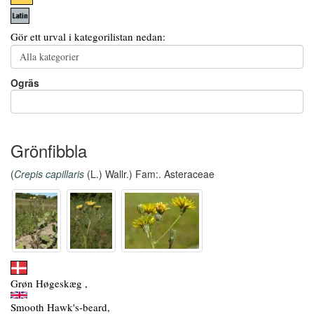
Gör ett urval i kategorilistan nedan:
Ogräs
Grönfibbla
(
Crepis capillaris
(L.) Wallr.) Fam:. Asteraceae
Grøn Høgeskæg ,
Smooth Hawk's-beard,