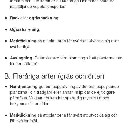
förstörs och inte kommer att kunna gå i blom och sätta frö
nästföljande vegetationsperiod.
Rad-
eller
ogräshackning
.
Ogräsharvning
.
Marktäckning
så att plantorna får svårt att utveckla sig eller
svälter ihjäl.
Avslagning.
Detta ska ske före blomning så att plantorna inte
hinner sätta frö.
B. Fleråriga arter (gräs och örter)
Handrensning
genom uppgrävning av de först uppdykande
plantorna i din trädgård eller annan miljö där de ej tidigare
påträffats. Vaksamhet kan här spara dig mycket tid och
bekymmer i framtiden.
Marktäckning
så att plantorna får svårt att utveckla sig och
lätt svälter ihjäl.