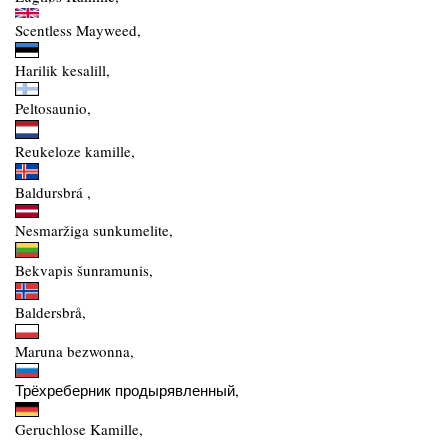
Scentless Mayweed,
Harilik kesalill,
Peltosaunio,
Reukeloze kamille,
Baldursbrá ,
Nesmaržiga sunkumelite,
Bekvapis šunramunis,
Baldersbrå,
Maruna bezwonna,
Трёхреберник продырявленный,
Geruchlose Kamille,