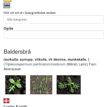
Gör ett urval i kategorilistan nedan:
Ogräs
Baldersbrå
(surkulla, surtupp, vitkulla, vit åkerros, munkskalle, )
(
Tripleurospermum perforatum/inodorum
(Mérat) Lainz) Fam:.
Asteraceae
Lugtløs Kamille,