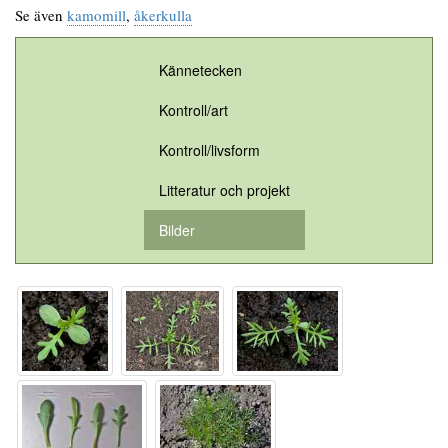
Se även
kamomill
,
åkerkulla
Kännetecken
Kontroll/art
Kontroll/livsform
Litteratur och projekt
Bilder