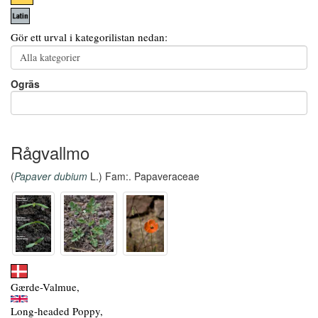
Gör ett urval i kategorilistan nedan:
Ogräs
Rågvallmo
(
Papaver dubium
L.) Fam:. Papaveraceae
Gærde-Valmue,
Long-headed Poppy,