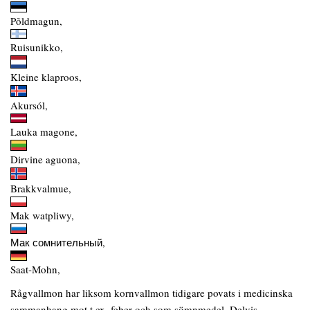
Põldmagun,
Ruisunikko,
Kleine klaproos,
Akursól,
Lauka magone,
Dirvine aguona,
Brakkvalmue,
Mak watpliwy,
Мак сомнительный,
Saat-Mohn,
Rågvallmon har liksom kornvallmon tidigare povats i medicinska
sammanhang mot t.ex. feber och som sömnmedel. Delvis