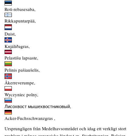
Roti-rebasesaba,
Rikkapuntarpää,
Duist,
Knjáliðagras,
Pelastišu lapsaste,
Pelinis pašiaušelis,
Åkerreverumpe,
Wyczyniec polny,
Лисохвост мышехвостниковый,
Acker-Fuchsschwanzgras ,
Ursprungligen från Medelhavsområdet och idag ett verkligt stort
problem i många europeiska länder t.ex. Storbritannien, Belgien,