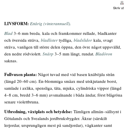
Skriv ut
LIVSFORM:
Ettårig (vinterannuell).
Blad
3–6 mm breda
,
kala och framkommer rullade, bladkanter
och översida sträva,
bladlister
tydliga,
bladslidor
kala, svagt
sträva, vanligen till större delen öppna, den övre något uppsvälld,
den nedre rödviolett.
Snärp
3–5 mm långt, rundat.
Bladöron
saknas.
Fullvuxen planta:
Något tuvad med vid basen knäböjda strån
(längd 20–60 cm). En-blommiga småax med utskjutande borst,
samlade i axlika, spensliga, täta, mjuka, cylindriska vippor (längd
4–8 cm, bredd 3–6 mm) avsmalnande i båda ändar, först blågröna
senare violettbruna.
Utbredning, växtplats och betydelse:
Tämligen allmän–sällsynt i
Götalands och Svealands jordbruksbygder. Åkrar (särskilt
lerjordar, ursprungligen mest på sandjordar), vägkanter samt