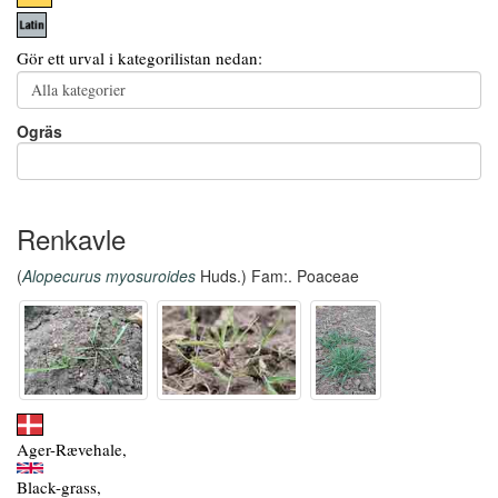
Gör ett urval i kategorilistan nedan:
Ogräs
Renkavle
(
Alopecurus myosuroides
Huds.) Fam:. Poaceae
Ager-Rævehale,
Black-grass,