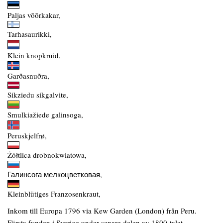
Paljas võõrkakar,
Tarhasaurikki,
Klein knopkruid,
Garðasnuðra,
Sikziedu sikgalvite,
Smulkiažiede galinsoga,
Peruskjelfrø,
Żółtlica drobnokwiatowa,
Галинсога мелкоцветковая,
Kleinblütiges Franzosenkraut,
Inkom till Europa 1796 via Kew Garden (London) från Peru.
Första fynden i Sverige under senare delen av 1800-talet.