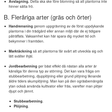
Avslagning.
Detta ska ske före blomning så att plantorna inte
hinner sätta frö.
B. Fleråriga arter (gräs och örter)
Handrensning
genom uppgrävning av de först uppdykande
plantorna i din trädgård eller annan miljö där de ej tidigare
påträffats. Vaksamhet kan här spara dig mycket tid och
bekymmer i framtiden.
Marktäckning
så att plantorna får svårt att utveckla sig och
lätt svälter ihjäl.
Jordbearbetning
ger bäst effekt då nästan alla arter är
känsliga för denna typ av störning. Det kan vara fråga om
stubbearbetning, djupplöjning eller grund plöjning liknande
äldre tiders skumplöjning. Man kan på den ogräsbemängda
ytan också använda kultivator eller fräs, varefter man plöjer
djupt och jämnt.
Stubbearbetning
.
Plöjning
.