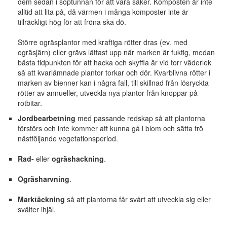
dem sedan i soptunnan för att vara säker. Komposten är inte
alltid att lita på, då värmen i många komposter inte är
tillräckligt hög för att fröna ska dö.
Större ogräsplantor med kraftiga rötter dras (ev. med
ogräsjärn) eller grävs lättast upp när marken är fuktig, medan
bästa tidpunkten för att hacka och skyffla är vid torr väderlek
så att kvarlämnade plantor torkar och dör. Kvarblivna rötter i
marken av bienner kan i några fall, till skillnad från lösryckta
rötter av annueller, utveckla nya plantor från knoppar på
rotbitar.
Jordbearbetning
med passande redskap så att plantorna
förstörs och inte kommer att kunna gå i blom och sätta frö
nästföljande vegetationsperiod.
Rad-
eller
ogräshackning
.
Ogräsharvning
.
Marktäckning
så att plantorna får svårt att utveckla sig eller
svälter ihjäl.