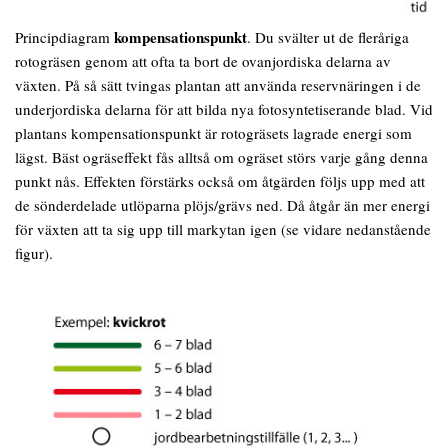
kompensationspunkt
Principdiagram
. Du svälter ut de fleråriga
rotogräsen genom att ofta ta bort de ovanjordiska delarna av
växten. På så sätt tvingas plantan att använda reservnäringen i de
underjordiska delarna för att bilda nya fotosyntetiserande blad. Vid
plantans kompensationspunkt är rotogräsets lagrade energi som
lägst. Bäst ogräseffekt fås alltså om ogräset störs varje gång denna
punkt nås. Effekten förstärks också om åtgärden följs upp med att
de sönderdelade utlöparna plöjs/grävs ned. Då åtgår än mer energi
för växten att ta sig upp till markytan igen (se vidare nedanstående
figur).