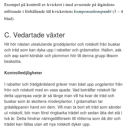
Exempel på kontroll av kvickrot i med avseende på åtgärdens
utförande i förhållande till kvickrotens
kompensationspunkt
(3 – 4
blad).
C. Vedartade växter
Hit hör nästan uteslutande groddplantor och rotskott från buskar
och träd som kan dyka upp i rabatter och gräsmattor. Hallon, ask
och asp samt körsbär och plommon hör till denna grupp liksom
besksöta.
Kontrollmöjligheter
I rabatter och trädgårdsland gräver man bäst upp ungplantor från
frön och rotskott med en vass spade. Vad beträffar rotskott får
detta upprepas varje år så länge man vill ha kvar de träd och
buskar som är skottens moderplantor. I gräsmattan tar
gräsklipparen hand om dem. Vill man ta bort ett träd som sänder
ut rotskott, bör man först ringbarka trädet och sedan låta det stå i
två år. Detta hindrar näringstillförseln till rötterna som då dör och
trädet kan fällas utan att nya rotskott dyker upp.