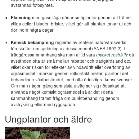
avstannad fotosyntes.
Flamning
med gasollåga dödar småplantor genom att främst
ytliga celler i bladen brister, vilket gör att plantan torkar ut och
dör inom några dagar.
Kemisk bekämpning
regleras av Statens naturvårdsverks
föreskrifter om spridning av dessa medel (SNFS 1997:2). I
trädgårdssammanhang ska man alltid vara
mycket restriktiv
då
avstånden ofta är små mellan rabatter och trädgårdsland etc,
vilket ökar risken för effekter av vindavdrift eller överföring av
ogräsmedlet i marken genom rotkontakt mellan plantor i det
behandlade växtbeståndet, med ofta ödesdigra konsekvenser.
Om man någon gång som sista utväg ser sig nödsakad att
använda något kemiskt ogräsmedel så är det i detta
sammanhang främst fråga om punktbehandling genom
avstrykning eller med ryggspruta.
Ungplantor och äldre