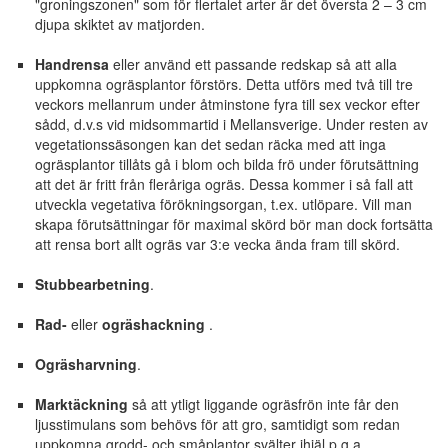
"groningszonen" som för flertalet arter är det översta 2 – 3 cm
djupa skiktet av matjorden.
Handrensa
eller använd ett passande redskap så att alla
uppkomna ogräsplantor förstörs. Detta utförs med två till tre
veckors mellanrum under åtminstone fyra till sex veckor efter
sådd, d.v.s vid midsommartid i Mellansverige. Under resten av
vegetationssäsongen kan det sedan räcka med att inga
ogräsplantor tillåts gå i blom och bilda frö under förutsättning
att det är fritt från fleråriga ogräs. Dessa kommer i så fall att
utveckla vegetativa förökningsorgan, t.ex. utlöpare. Vill man
skapa förutsättningar för maximal skörd bör man dock fortsätta
att rensa bort allt ogräs var 3:e vecka ända fram till skörd.
Stubbearbetning
.
Rad-
eller
ogräshackning
.
Ogräsharvning
.
Marktäckning
så att ytligt liggande ogräsfrön inte får den
ljusstimulans som behövs för att gro, samtidigt som redan
uppkomna grodd- och småplantor svälter ihjäl p.g.a.