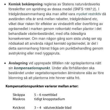
Kemisk bekämpning
regleras av Statens naturvårdsverks
föreskrifter om spridning av dessa medel (SNFS 1997:2). I
trädgårdssammanhang ska man alltid vara
mycket restriktiv
då
avstånden ofta är små mellan rabatter, trädgårdsland etc,
vilket ökar risken för effekter av vindavdrift eller överföring av
ogräsmedlet i marken genom rotkontakt mellan plantor i det
behandlade växtenbeståndet, med ofta ödesdigra
konsekvenser. Om man någon gång som sista utväg ser sig
nödsakad att använda något kemiskt ogräsmedel, är det i
detta sammanhang främst fråga om punktbehandling genom
avstrykning eller med ryggspruta.
Avslagning
vid upprepade tillfällen när ogräsplantorna nått
sin
kompensationspunkt
. Under alla förhållanden ska
beståndet under vegetationsperioden åtminstone slås av före
blomning så att plantorna inte hinner sätta frö.