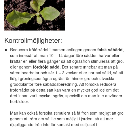
Kontrollmöjligheter:
Reducera fröförrådet i marken antingen genom
falsk såbädd
,
som innebär att man 10 – 14 dagar före sådden harvar eller
krattar en eller flera gånger så att ogräsfrön stimuleras att gro,
eller genom
fördröjd sådd
. Det senare innebär att man på
våren bearbetar och sår 1 – 3 veckor efter normal såtid, så att
tidigt groningsbenägna ogräsfrön hinner gro och utveckla
groddplantor före såbäddsberedning. Att försöka reducera
fröförrådet på detta sätt kan vara en mycket god idé om det
året innan varit mycket ogräs, speciellt om man inte använder
herbicider.
Man kan också försöka stimulera så få frön som möjligt att gro
genom att röra om så lite som möjligt i jorden, så att mer
djupliggande frön inte får kontakt med solljuset i