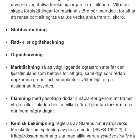
utveckla vegetativa förökningsorgan, t.ex. utlöpare. Vill man
skapa förutsättningar för maximal skörd bör man dock fortsätta
att rensa bort allt ogräs var 3:e vecka ända fram till skörd.
Stubbearbetning
.
Rad-
eller
ogräshackning
.
Ogräsharvning
.
Marktäckning
så att ytligt liggande ogräsfrön inte får den
ljusstimulans som behövs för att gro, samtidigt som redan
uppkomna grodd- och småplantor svälter ihjäl p.g.a.
avstannad fotosyntes.
Flamning
med gasollåga dödar småplantor genom att främst
ytliga celler i bladen brister, vilket gör att plantan torkar ut och
dör inom några dagar.
Kemisk bekämpning
regleras av Statens naturvårdsverks
föreskrifter om spridning av dessa medel (SNFS 1997:2). I
trädgårdssammanhang ska man alltid vara
mycket restriktiv
då