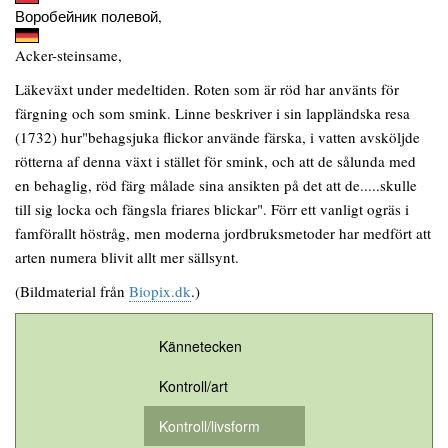
Воробейник полевой,
Acker-steinsame,
Läkeväxt under medeltiden. Roten som är röd har använts för
färgning och som smink. Linne beskriver i sin lappländska resa
(1732) hur"behagsjuka flickor använde färska, i vatten avsköljde
rötterna af denna växt i stället för smink, och att de sålunda med
en behaglig, röd färg målade sina ansikten på det att de.....skulle
till sig locka och fängsla friares blickar". Förr ett vanligt ogräs i
famförallt höstråg, men moderna jordbruksmetoder har medfört att
arten numera blivit allt mer sällsynt.
(Bildmaterial från
Biopix.dk
.)
Kännetecken
Kontroll/art
Kontroll/livsform