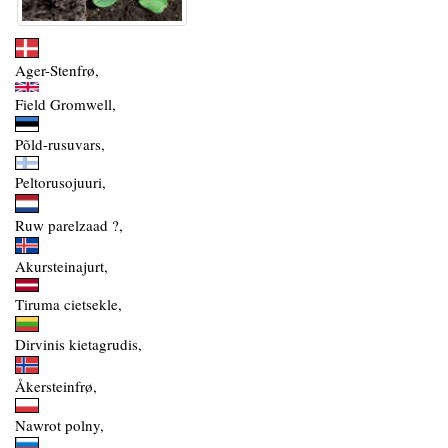
Ager-Stenfrø,
Field Gromwell,
Põld-rusuvars,
Peltorusojuuri,
Ruw parelzaad ?,
Akursteinajurt,
Tiruma cietsekle,
Dirvinis kietagrudis,
Åkersteinfrø,
Nawrot polny,