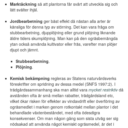
Marktäckning
så att plantorna får svårt att utveckla sig och
lätt svälter ihjäl.
Jordbearbetning
ger bäst effekt då nästan alla arter är
känsliga för denna typ av störning. Det kan vara fråga om
stubbearbetning, djupplöjning eller grund plöjning liknande
äldre tiders skumplöjning. Man kan på den ogräsbemängda
ytan också använda kultivator eller fräs, varefter man plöjer
djupt och jämnt.
Stubbearbetning
.
Plöjning
.
Kemisk bekämpning
regleras av Statens naturvårdsverks
föreskrifter om spridning av dessa medel (SNFS 1997:2). I
trädgårdssammanhang ska man alltid vara
mycket restriktiv
då
avstånden ofta är små mellan rabatter, trädgårdsland etc,
vilket ökar risken för effekter av vindavdrift eller överföring av
ogräsmedlet i marken genom rotkontakt mellan plantor i det
behandlade växtenbeståndet, med ofta ödesdigra
konsekvenser. Om man någon gång som sista utväg ser sig
nödsakad att använda något kemiskt ogräsmedel, är det i