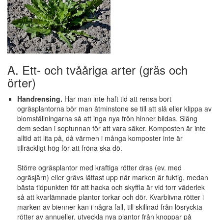
A. Ett- och tvååriga arter (gräs och
örter)
Handrensing.
Har man inte haft tid att rensa bort
ogräsplantorna bör man åtminstone se till att slå eller klippa av
blomställningarna så att inga nya frön hinner bildas. Släng
dem sedan i soptunnan för att vara säker. Komposten är inte
alltid att lita på, då värmen i många komposter inte är
tillräckligt hög för att fröna ska dö.
Större ogräsplantor med kraftiga rötter dras (ev. med
ogräsjärn) eller grävs lättast upp när marken är fuktig, medan
bästa tidpunkten för att hacka och skyffla är vid torr väderlek
så att kvarlämnade plantor torkar och dör. Kvarblivna rötter i
marken av bienner kan i några fall, till skillnad från lösryckta
rötter av annueller, utveckla nya plantor från knoppar på