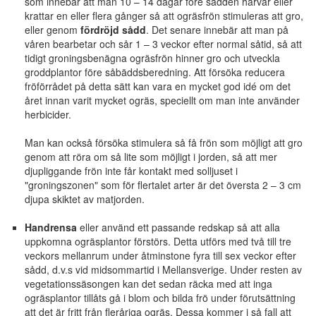
som innebär att man 10 – 14 dagar före sådden harvar eller
krattar en eller flera gånger så att ogräsfrön stimuleras att gro,
eller genom
fördröjd sådd
. Det senare innebär att man på
våren bearbetar och sår 1 – 3 veckor efter normal såtid, så att
tidigt groningsbenägna ogräsfrön hinner gro och utveckla
groddplantor före såbäddsberedning. Att försöka reducera
fröförrådet på detta sätt kan vara en mycket god idé om det
året innan varit mycket ogräs, speciellt om man inte använder
herbicider.
Man kan också försöka stimulera så få frön som möjligt att gro
genom att röra om så lite som möjligt i jorden, så att mer
djupliggande frön inte får kontakt med solljuset i
"groningszonen" som för flertalet arter är det översta 2 – 3 cm
djupa skiktet av matjorden.
Handrensa
eller använd ett passande redskap så att alla
uppkomna ogräsplantor förstörs. Detta utförs med två till tre
veckors mellanrum under åtminstone fyra till sex veckor efter
sådd, d.v.s vid midsommartid i Mellansverige. Under resten av
vegetationssäsongen kan det sedan räcka med att inga
ogräsplantor tillåts gå i blom och bilda frö under förutsättning
att det är fritt från fleråriga ogräs. Dessa kommer i så fall att