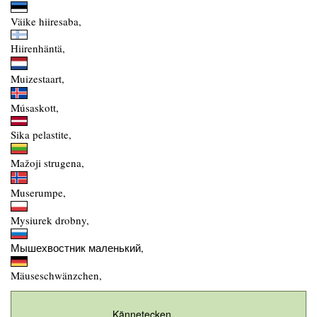
Väike hiiresaba,
Hiirenhäntä,
Muizestaart,
Músaskott,
Sika pelastite,
Mažoji strugena,
Muserumpe,
Mysiurek drobny,
Мышехвостник маленький,
Mäuseschwänzchen,
Kännetecken