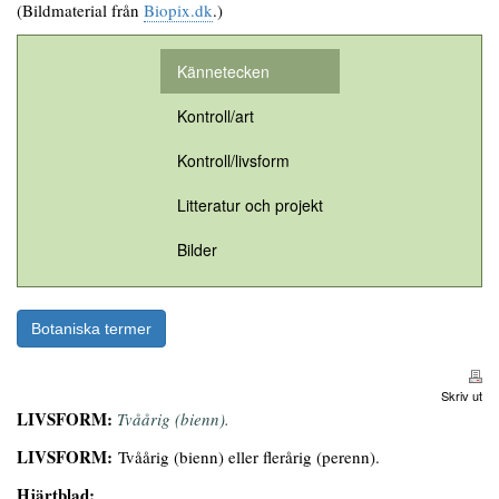
(Bildmaterial från
Biopix.dk
.)
Kännetecken
Kontroll/art
Kontroll/livsform
Litteratur och projekt
Bilder
Botaniska termer
Skriv ut
LIVSFORM:
Tvåårig (bienn
).
LIVSFORM:
Tvåårig (bienn) eller flerårig (perenn).
Hjärtblad: