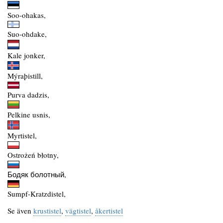
Soo-ohakas,
Suo-ohdake,
Kale jonker,
Mýraþistill,
Purva dadzis,
Pelkine usnis,
Myrtistel,
Ostrożeń błotny,
Бодяк болотный,
Sumpf-Kratzdistel,
Se även
krustistel
,
vägtistel
,
åkertistel