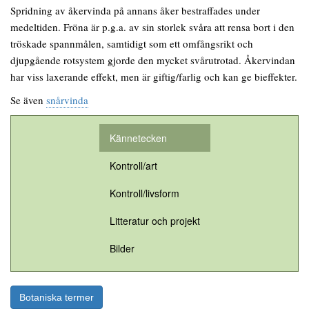
Spridning av åkervinda på annans åker bestraffades under
medeltiden. Fröna är p.g.a. av sin storlek svåra att rensa bort i den
tröskade spannmålen, samtidigt som ett omfångsrikt och
djupgående rotsystem gjorde den mycket svårutrotad. Åkervindan
har viss laxerande effekt, men är giftig/farlig och kan ge bieffekter.
Se även
snårvinda
Kännetecken
Kontroll/art
Kontroll/livsform
Litteratur och projekt
Bilder
Botaniska termer