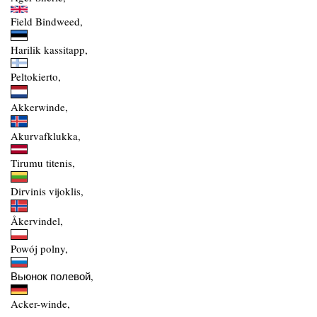
Field Bindweed,
Harilik kassitapp,
Peltokierto,
Akkerwinde,
Akurvafklukka,
Tirumu titenis,
Dirvinis vijoklis,
Åkervindel,
Powój polny,
Вьюнок полевой,
Acker-winde,