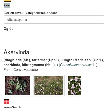
Gör ett urval i kategorilistan nedan:
Ogräs
Åkervinda
(dragbinda (Sk.), fårtarmar (Uppl.), Jungfru Marie särk (Gotl.),
snarbinda, kärringtarmar (Hall.), )
(
Convolvulus arvensis
L.)
Fam:. Convolvulaceae
Ager-Snerle,