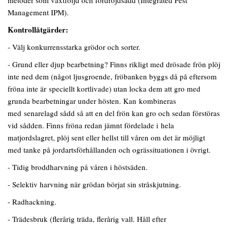
Management IPM).
Kontrollåtgärder:
- Välj konkurrensstarka grödor och sorter.
- Grund eller djup bearbetning? Finns rikligt med drösade frön plöj
inte ned dem (något ljusgroende, fröbanken byggs då på eftersom
fröna inte är speciellt kortlivade) utan locka dem att gro med
grunda bearbetningar under hösten. Kan kombineras
med senarelagd sådd så att en del frön kan gro och sedan förstöras
vid sådden. Finns fröna redan jämnt fördelade i hela
matjordslagret, plöj sent eller hellst till våren om det är möjligt
med tanke på jordartsförhållanden och ogrässituationen i övrigt.
- Tidig broddharvning på våren i höstsäden.
- Selektiv harvning när grödan börjat sin stråskjutning.
- Radhackning.
- Trädesbruk (flerårig träda, flerårig vall. Håll efter