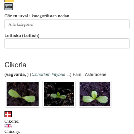
Gör ett urval i kategorilistan nedan:
Lettiska (Lettish)
Cikoria
(vägvårda, )
(
Cichorium intybus
L.) Fam:. Asteraceae
Cikorie,
Chicory,