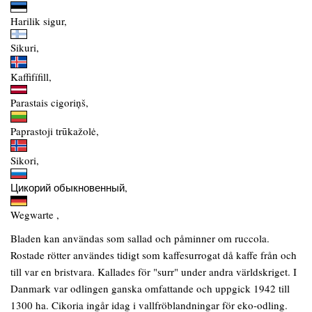
Harilik sigur,
Sikuri,
Kaffifífill,
Parastais cigoriņš,
Paprastoji trūkažolė,
Sikori,
Цикорий обыкновенный,
Wegwarte ,
Bladen kan användas som sallad och påminner om ruccola.
Rostade rötter användes tidigt som kaffesurrogat då kaffe från och
till var en bristvara. Kallades för "surr" under andra världskriget. I
Danmark var odlingen ganska omfattande och uppgick 1942 till
1300 ha. Cikoria ingår idag i vallfröblandningar för eko-odling.