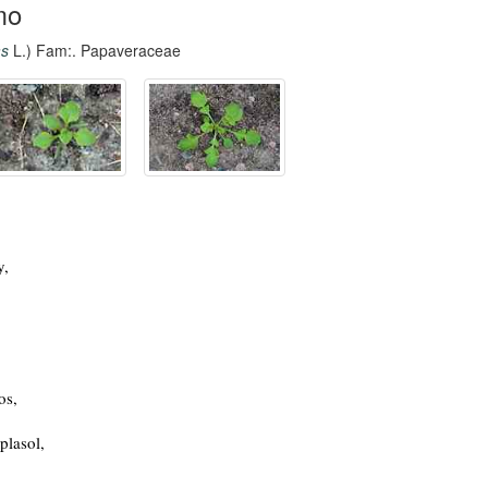
mo
as
L.) Fam:. Papaveraceae
,
os,
lasol,