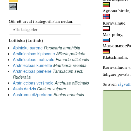
Aguona birule,
Kornvalmue,
Mak polny,
Мак-самосейк
Klatschmohn,
Kornvallmon var
tidigare povat
Se även
rågval