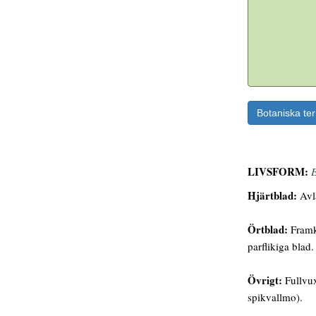
Botaniska te
LIVSFORM:
E
Hjärtblad:
Avlå
Örtblad:
Framko
parflikiga blad
Övrigt:
Fullvux
spikvallmo).