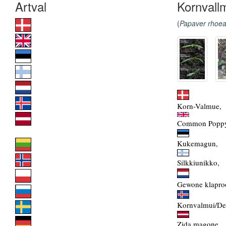
Kornvall
(
Papaver rhoe
Korn-Valmue,
Common Poppy
Kukemagun,
Silkkiunikko,
Gewone klapro
Kornvalmui/Dep
Zida magone,