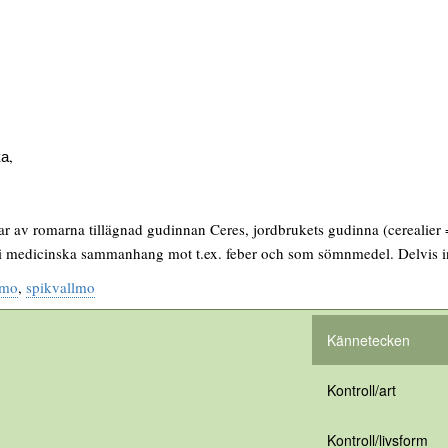
а,
 av romarna tillägnad gudinnan Ceres, jordbrukets gudinna (cerealier 
s i medicinska sammanhang mot t.ex. feber och som sömnmedel. Delvis
lmo
,
spikvallmo
Kännetecken
Kontroll/art
Kontroll/livsform