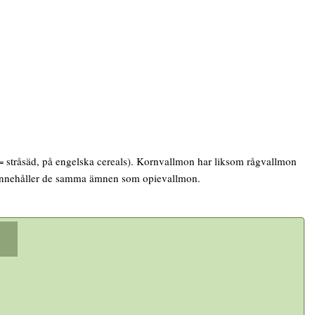
= stråsäd, på engelska cereals). Kornvallmon har liksom rågvallmon
 innehåller de samma ämnen som opievallmon.