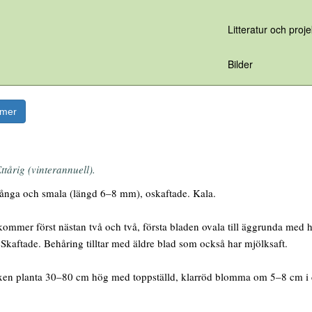
Litteratur och proje
Bilder
rmer
ttårig (vinterannuell).
nga och smala (längd 6–8 mm), oskaftade. Kala.
mmer först nästan två och två, första bladen ovala till äggrunda med he
. Skaftade. Behåring tilltar med äldre blad som också har mjölksaft.
en planta 30–80 cm hög med toppställd, klarröd blomma om 5–8 cm i di