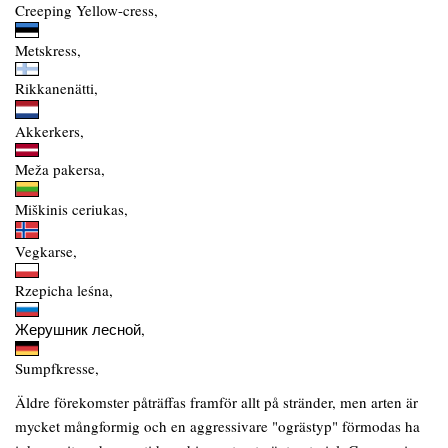
Creeping Yellow-cress,
Metskress,
Rikkanenätti,
Akkerkers,
Meža pakersa,
Miškinis ceriukas,
Vegkarse,
Rzepicha leśna,
Жерушник лесной,
Sumpfkresse,
Äldre förekomster påträffas framför allt på stränder, men arten är
mycket mångformig och en aggressivare "ogrästyp" förmodas ha