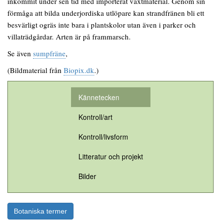
inkommit under sen tid med importerat växtmaterial. Genom sin
förmåga att bilda underjordiska utlöpare kan strandfränen bli ett
besvärligt ogräs inte bara i plantskolor utan även i parker och
villaträdgårdar. Arten är på frammarsch.
Se även
sumpfräne
,
(Bildmaterial från
Biopix.dk
.)
Kännetecken
Kontroll/art
Kontroll/livsform
Litteratur och projekt
Bilder
Botaniska termer